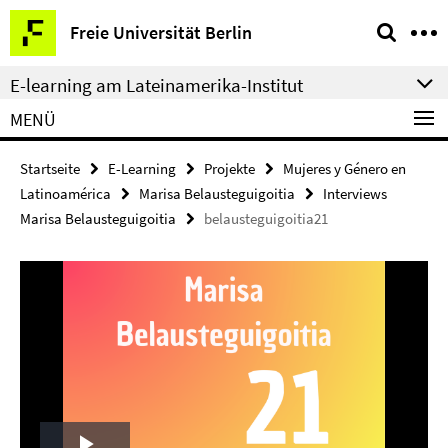
Springe
Service-
Freie Universität Berlin
direkt
Navigation
zu
E-learning am Lateinamerika-Institut
Inhalt
MENÜ
Startseite
E-Learning
Projekte
Mujeres y Género en
Latinoamérica
Marisa Belausteguigoitia
Interviews
Marisa Belausteguigoitia
belausteguigoitia21