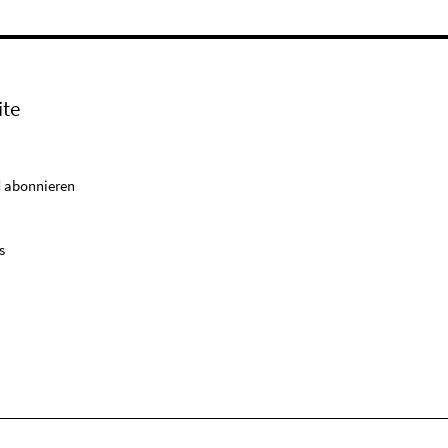
ite
 abonnieren
s