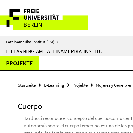
Springe
Service-
direkt
zu
Navigation
Inhalt
Lateinamerika-Institut (LAI)
/
E-LEARNING AM LATEINAMERIKA-INSTITUT
PROJEKTE
Startseite
E-Learning
Projekte
Mujeres y Género en
Cuerpo
Tarducci reconoce el concepto del cuerpo como central
autonomía sobre el cuerpo femenino es una de las pri