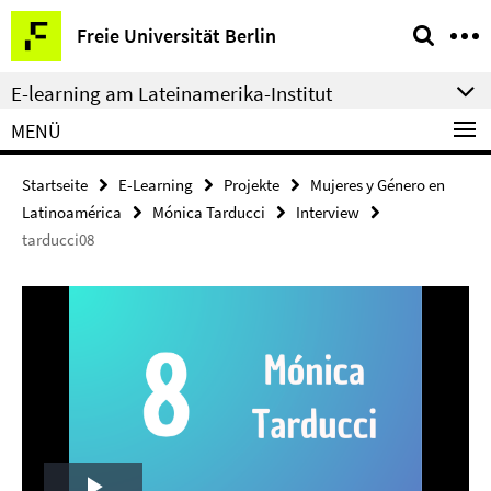
Springe
Service-
Freie Universität Berlin
direkt
Navigation
zu
E-learning am Lateinamerika-Institut
Inhalt
MENÜ
Startseite
E-Learning
Projekte
Mujeres y Género en
Latinoamérica
Mónica Tarducci
Interview
tarducci08