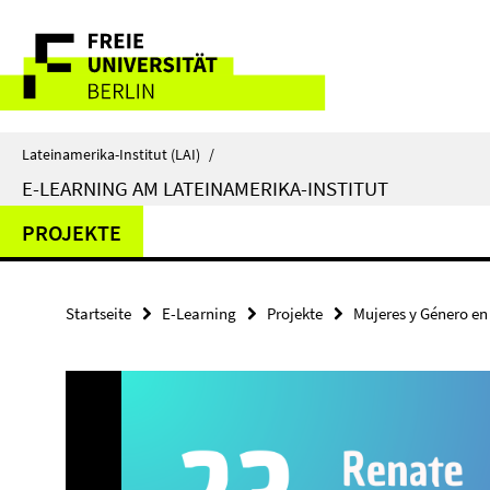
Springe
Service-
direkt
zu
Navigation
Inhalt
Lateinamerika-Institut (LAI)
/
E-LEARNING AM LATEINAMERIKA-INSTITUT
PROJEKTE
Startseite
E-Learning
Projekte
Mujeres y Género en