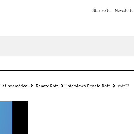
Startseite
Newslette
 Latinoamérica
Renate Rott
Interviews-Renate-Rott
rott23