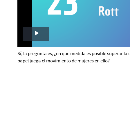
Play
Video
Sí, la pregunta es, ¿en que medida es posible superar la 
papel juega el movimiento de mujeres en ello?