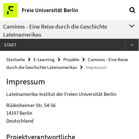
Springe
Service-
Freie Universität Berlin
direkt
Navigation
zu
Caminos - Eine Reise durch die Geschichte
Inhalt
Lateinamerikas
START
Startseite
E-Learning
Projekte
Caminos - Eine Reise
durch die Geschichte Lateinamerikas
Impressum
Impressum
Lateinamerika-Institut der Freien Universität Berlin
Rüdesheimer Str. 54-56
14197 Berlin
Deutschland
Projektverantwortliche