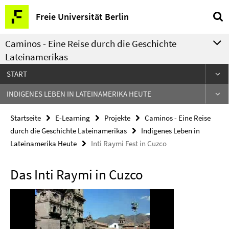
Springe
Service-
Freie Universität Berlin
direkt
Navigation
zu
Caminos - Eine Reise durch die Geschichte
Inhalt
Lateinamerikas
START
INDIGENES LEBEN IN LATEINAMERIKA HEUTE
Startseite
E-Learning
Projekte
Caminos - Eine Reise
durch die Geschichte Lateinamerikas
Indigenes Leben in
Lateinamerika Heute
Inti Raymi Fest in Cuzco
Das Inti Raymi in Cuzco