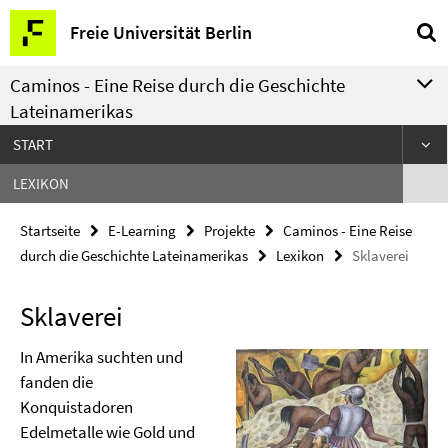
Springe
Service-
Freie Universität Berlin
direkt
Navigation
zu
Caminos - Eine Reise durch die Geschichte
Inhalt
Lateinamerikas
START
LEXIKON
Startseite
E-Learning
Projekte
Caminos - Eine Reise
durch die Geschichte Lateinamerikas
Lexikon
Sklaverei
Sklaverei
In Amerika suchten und
fanden die
Konquistadoren
Edelmetalle wie Gold und