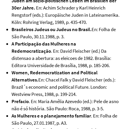
Juden am sozio-politischen Leben im Brasilien der
30er Jahre.
En: Achim Schrader y Karl Heinrich
Rengstorf (eds.): Europäische Juden in Lateinamerika.
Köln: Rohring Verlag, 1989, p. 435-470.
Brasileiros Judeus ou Judeus no Brasil.
En: Folha de
São Paulo, 30.11.1988, p. 3.
A Participação das Mulheres na
Redemocratização
. En: David Fleischer (ed.) Da
distensao a abertura: as eleicoes de 1982. Brasília:
Editora Universidade de Brasília, 1988, p. 185-206.
Women, Redemocratization and Political
Alternatives.
En: Chacel Falk y David Fleischer (eds.):
Brazil´s economic and political Future. London:
Westview Press, 1988, p. 199-214.
Prefacio
. En: Maria Amélia Azevedo (ed.): Pele de asno
não é só história. São Paulo: Roca, 1988, p. 3-5.
As Mulheres e o planejamento familiar
. En: Folha de
São Paulo, 27.01.1987, p. A3.