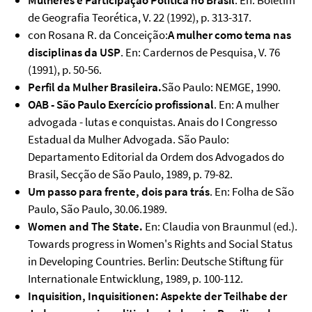
Mulheres e Participação Política no Brasil
. En: Boletim
de Geografia Teorética, V. 22 (1992), p. 313-317.
con Rosana R. da Conceição:
A mulher como tema nas
disciplinas da USP
. En: Cardernos de Pesquisa, V. 76
(1991), p. 50-56.
Perfil da Mulher Brasileira.
São Paulo: NEMGE, 1990.
OAB - São Paulo Exercício profissional
. En: A mulher
advogada - lutas e conquistas. Anais do I Congresso
Estadual da Mulher Advogada. São Paulo:
Departamento Editorial da Ordem dos Advogados do
Brasil, Secção de São Paulo, 1989, p. 79-82.
Um passo para frente, dois para trás
. En: Folha de São
Paulo, São Paulo, 30.06.1989.
Women and The State.
En: Claudia von Braunmul (ed.).
Towards progress in Women's Rights and Social Status
in Developing Countries. Berlin: Deutsche Stiftung für
Internationale Entwicklung, 1989, p. 100-112.
Inquisition, Inquisitionen: Aspekte der Teilhabe der