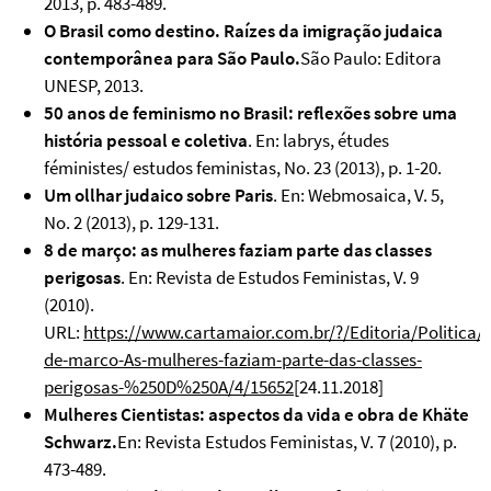
2013, p. 483-489.
O Brasil como destino. Raízes da imigração judaica
contemporânea para São Paulo.
São Paulo: Editora
UNESP, 2013.
50 anos de feminismo no Brasil: reflexões sobre uma
história pessoal e coletiva
. En: labrys, études
féministes/ estudos feministas, No. 23 (2013), p. 1-20.
Um ollhar judaico sobre Paris
. En: Webmosaica, V. 5,
No. 2 (2013), p. 129-131.
8 de março: as mulheres faziam parte das classes
perigosas
. En: Revista de Estudos Feministas, V. 9
(2010).
URL:
https://www.cartamaior.com.br/?/Editoria/Politica/8
de-marco-As-mulheres-faziam-parte-das-classes-
perigosas-%250D%250A/4/15652
[24.11.2018]
Mulheres Cientistas: aspectos da vida e obra de Khäte
Schwarz.
En: Revista Estudos Feministas, V. 7 (2010), p.
473-489.