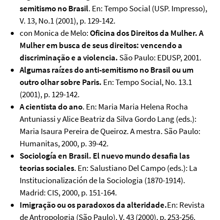
semitismo no Brasil
. En: Tempo Social (USP. Impresso),
V. 13, No.1 (2001), p. 129-142.
con Monica de Melo:
Oficina dos Direitos da Mulher. A
Mulher em busca de seus direitos: vencendo a
discriminação e a violencia.
São Paulo: EDUSP, 2001.
Algumas raízes do anti-semitismo no Brasil ou um
outro olhar sobre Paris.
En: Tempo Social, No. 13.1
(2001), p. 129-142.
A cientista do ano
. En: Maria Maria Helena Rocha
Antuniassi y Alice Beatriz da Silva Gordo Lang (eds.):
Maria Isaura Pereira de Queiroz. A mestra. São Paulo:
Humanitas, 2000, p. 39-42.
Sociología en Brasil. El nuevo mundo desafia las
teorias sociales
. En: Salustiano Del Campo (eds.): La
Institucionalización de la Sociologia (1870-1914).
Madrid: CIS, 2000, p. 151-164.
Imigração ou os paradoxos da alteridade.
En: Revista
de Antropologia (São Paulo), V. 43 (2000), p. 253-256.