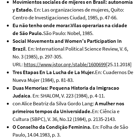
Movímientos sociales de mijeres en Brasil: autonomía
y Estado.
En: Las organizaciones de mujeres, Quito:
Centro de Investigaciones Ciudad, 1985, p. 47-66.
Eu não tenho onde morar.
Vilas operarias na cidade
de São Paulo.
São Paulo: Nobel, 1985.
Social Movements and Women's Participation In
Brazil
. En: International Political Science Review, V. 6,
No. 3 (1985), p. 297-305.
URL:
https://www.jstor.org/stable/1600699
[25.11.2018]
Tres Etapas En La Lucha de La Mujer.
En: Cuadernos De
Nueva Mujer (1984), p. 81-83.
Duas Memorias: Pequena Historia da Imigracao
Judaica
. En: SHALOM, V. 223 (1984), p. 4-11.
con Alice Beatriz da Silva Gordo Lang:
A mulher nos
primeiros tempos da Universidade.
En: Ciência e
Cultura (SBPC), V. 36, No.12 (1984), p. 2135-2143.
O Conselho da Condição Feminina.
En: Folha de Sâo
Paulo, 14.04.1983, p. 3.