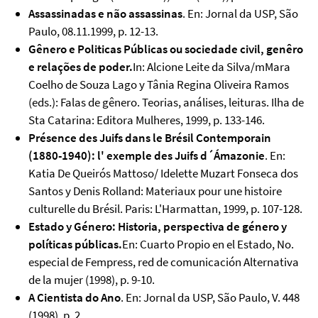
Assassinadas e não assassinas
. En: Jornal da USP, São
Paulo, 08.11.1999, p. 12-13.
Gênero e Politicas Públicas ou sociedade civil, genêro
e relações de poder.
In: Alcione Leite da Silva/mMara
Coelho de Souza Lago y Tânia Regina Oliveira Ramos
(eds.): Falas de gênero. Teorias, análises, leituras. Ilha de
Sta Catarina: Editora Mulheres, 1999, p. 133-146.
Présence des Juifs dans le Brésil Contemporain
(1880-1940): l' exemple des Juifs d´Ámazonie
. En:
Katia De Queirós Mattoso/ Idelette Muzart Fonseca dos
Santos y Denis Rolland: Materiaux pour une histoire
culturelle du Brésil. Paris: L'Harmattan, 1999, p. 107-128.
Estado y Género: Historia, perspectiva de género y
políticas públicas.
En: Cuarto Propio en el Estado, No.
especial de Fempress, red de comunicación Alternativa
de la mujer (1998), p. 9-10.
A Cientista do Ano
. En: Jornal da USP, São Paulo, V. 448
(1998), p. 2.