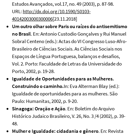
Estudos Avançados, vol.17, no. 49 (2003), p. 87-98.
URL:
http://dx.doi.org/10.1590/S0103-
40142003000300006
[23.11.2018]
Um outro olhar sobre Paris ou raízes do antisemitismo
no Brasil
. En: Antonio Custodio Gonçalves y Rui Manuel
Sobral Centeno (eds.): Actas do VI Congresso Luso-Afro-
Brasileiro de Ciências Sociais. As Ciências Sociais nos
Espaços de Língua Portuguesa, balanços e desafios,
Vol. 2. Porto: Faculdade de Letras da Universidade do
Porto, 2002, p. 19-28.
Igualdade de Oportunidades para as Mulheres.
Construindo o caminho.
In: Eva Alterman Blay (ed.):
Igualdade de oportunidades para as mulheres. São
Paulo: Humanitas, 2002, p. 9-20.
Sinagoga: Oração e Ação
. En: Boletim do Arquivo
Histórico Judaico Brasileiro, V. 26, No. 3 /4 (2002), p. 39-
48.
Mulher e Igualdade: cidadania e gênero
. En: Revista