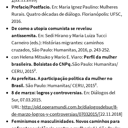
Prefacio/Postfacio
.
En: Maria Ignez Paulino: Mulheres
Rurais. Quatro décadas de diálogo. Florianópolis: UFSC,
2016.
De como a utopia comunista se revelou
antissemita.
En: Sedi Hirano y Maria Luiza Tucci
Carneiro (eds.): Histórias migrantes: caminhos
cruzados, São Paulo: Humanitas, 2016, p. 243-252.
con Helena Mitsuko y Mario E. Viaro:
Perfil da mulher
brasileira. Bolsistas do CNPq.
São Paulo: Humanitas/
CERU, 2015².
As prefeitas. A participação politica da mulher no
Brasil.
São Paulo: Humanitas/ CERU, 2015².
8 de marzo: logros y controversias.
En: Diálogos del
Sur, 07.03.2015.
URL:
http://old.operamundi.com.br/dialogosdelsur/8-
de-marzo-logros-y-controversias/07032015/
[22.11.2018]
Feminismos e masculinidades. Novos caminhos para