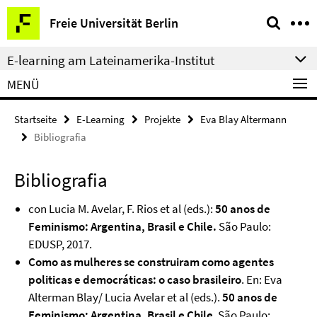
Springe
Service-
Freie Universität Berlin
direkt
Navigation
zu
E-learning am Lateinamerika-Institut
Inhalt
MENÜ
Startseite
E-Learning
Projekte
Eva Blay Altermann
Bibliografia
Bibliografia
con Lucia M. Avelar, F. Rios et al (eds.):
50 anos de
Feminismo: Argentina, Brasil e Chile.
São Paulo:
EDUSP, 2017.
Como as mulheres se construiram como agentes
politicas e democráticas: o caso brasileiro
. En: Eva
Alterman Blay/ Lucia Avelar et al (eds.).
50 anos de
Feminismo: Argentina, Brasil e Chile
. São Paulo: