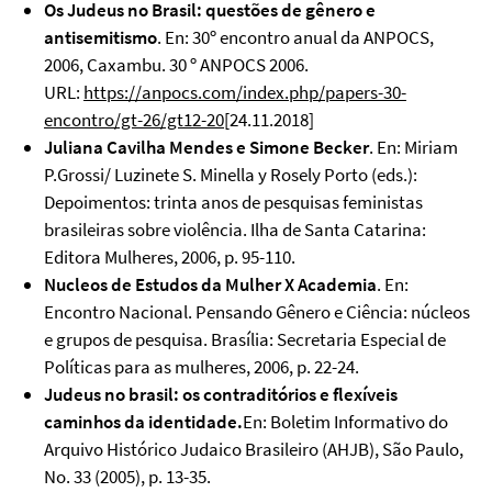
Os Judeus no Brasil: questões de gênero e
antisemitismo
. En: 30º encontro anual da ANPOCS,
2006, Caxambu. 30 º ANPOCS 2006.
URL:
https://anpocs.com/index.php/papers-30-
encontro/gt-26/gt12-20
[24.11.2018]
Juliana Cavilha Mendes e Simone Becker
. En: Miriam
P.Grossi/ Luzinete S. Minella y Rosely Porto (eds.):
Depoimentos: trinta anos de pesquisas feministas
brasileiras sobre violência. Ilha de Santa Catarina:
Editora Mulheres, 2006, p. 95-110.
Nucleos de Estudos da Mulher X Academia
. En:
Encontro Nacional. Pensando Gênero e Ciência: núcleos
e grupos de pesquisa. Brasília: Secretaria Especial de
Políticas para as mulheres, 2006, p. 22-24.
Judeus no brasil: os contraditórios e flexíveis
caminhos da identidade.
En: Boletim Informativo do
Arquivo Histórico Judaico Brasileiro (AHJB), São Paulo,
No. 33 (2005), p. 13-35.