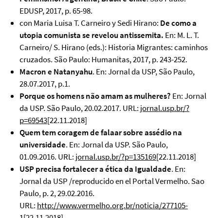
EDUSP, 2017, p. 65-98.
con Maria Luisa T. Carneiro y Sedi Hirano:
De como a
utopia comunista se revelou antissemita.
En: M. L. T.
Carneiro/ S. Hirano (eds.): Historia Migrantes: caminhos
cruzados. São Paulo: Humanitas, 2017, p. 243-252.
Macron e Natanyahu
. En: Jornal da USP, São Paulo,
28.07.2017, p.1.
Porque os homens não amam as mulheres?
En: Jornal
da USP. São Paulo, 20.02.2017. URL:
jornal.usp.br/?
p=69543
[22.11.2018]
Quem tem coragem de falaar sobre assédio na
universidade
. En: Jornal da USP. São Paulo,
01.09.2016. URL:
jornal.usp.br/?p=135169
[22.11.2018]
USP precisa fortalecer a ética da Igualdade
. En:
Jornal da USP /reproducido en el Portal Vermelho. Sao
Paulo, p. 2, 29.02.2016.
URL:
http://www.vermelho.org.br/noticia/277105-
1
[22.11.2018]