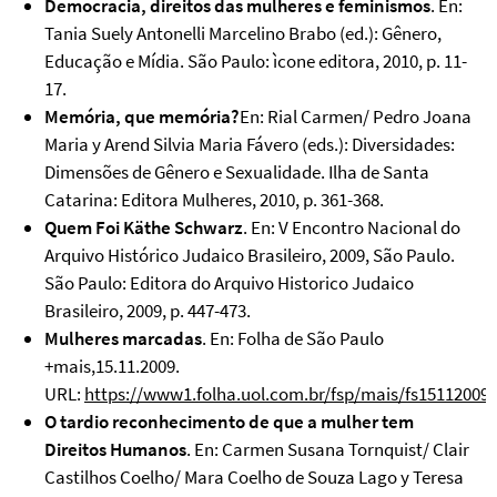
Democracia, direitos das mulheres e feminismos
. En:
Tania Suely Antonelli Marcelino Brabo (ed.): Gênero,
Educação e Mídia. São Paulo: ìcone editora, 2010, p. 11-
17.
Memória, que memória?
En: Rial Carmen/ Pedro Joana
Maria y Arend Silvia Maria Fávero (eds.): Diversidades:
Dimensões de Gênero e Sexualidade. Ilha de Santa
Catarina: Editora Mulheres, 2010, p. 361-368.
Quem Foi Käthe Schwarz
. En: V Encontro Nacional do
Arquivo Histórico Judaico Brasileiro, 2009, São Paulo.
São Paulo: Editora do Arquivo Historico Judaico
Brasileiro, 2009, p. 447-473.
Mulheres marcadas
. En: Folha de São Paulo
+mais,15.11.2009.
URL:
https://www1.folha.uol.com.br/fsp/mais/fs15112009
O tardio reconhecimento de que a mulher tem
Direitos Humanos
. En: Carmen Susana Tornquist/ Clair
Castilhos Coelho/ Mara Coelho de Souza Lago y Teresa