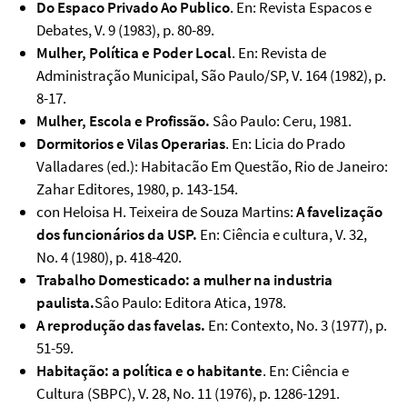
Do Espaco Privado Ao Publico
. En: Revista Espacos e
Debates, V. 9 (1983), p. 80-89.
Mulher, Política e Poder Local
. En: Revista de
Administração Municipal, São Paulo/SP, V. 164 (1982), p.
8-17.
Mulher, Escola e Profissão.
Sâo Paulo: Ceru, 1981.
Dormitorios e Vilas Operarias
. En: Licia do Prado
Valladares (ed.): Habitacão Em Questão, Rio de Janeiro:
Zahar Editores, 1980, p. 143-154.
con Heloisa H. Teixeira de Souza Martins:
A favelização
dos funcionários da USP.
En: Ciência e cultura, V. 32,
No. 4 (1980), p. 418-420.
Trabalho Domesticado: a mulher na industria
paulista.
Sâo Paulo: Editora Atica, 1978.
A reprodução das favelas.
En: Contexto, No. 3 (1977), p.
51-59.
Habitação: a política e o habitante
. En: Ciência e
Cultura (SBPC), V. 28, No. 11 (1976), p. 1286-1291.