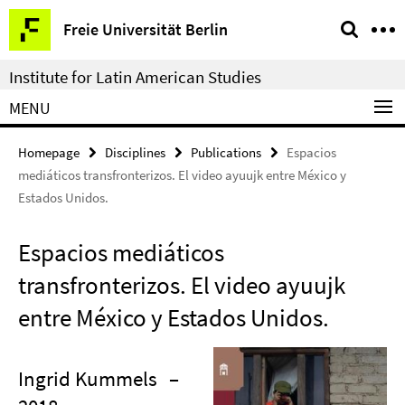
Springe
Service
Freie Universität Berlin
direkt
Navigation
zu
Institute for Latin American Studies
Inhalt
MENU
Homepage
Disciplines
Publications
Espacios
mediáticos transfronterizos. El video ayuujk entre México y
Estados Unidos.
Espacios mediáticos
transfronterizos. El video ayuujk
entre México y Estados Unidos.
Ingrid Kummels
–