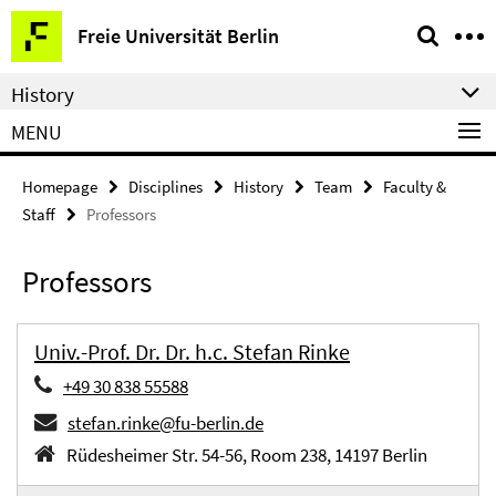
Springe
Service
Freie Universität Berlin
direkt
Navigation
zu
History
Inhalt
MENU
Homepage
Disciplines
History
Team
Faculty &
Staff
Professors
Professors
Univ.-Prof. Dr. Dr. h.c. Stefan Rinke
+49 30 838 55588
stefan.rinke@fu-berlin.de
Rüdesheimer Str. 54-56, Room 238, 14197 Berlin