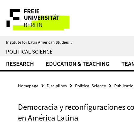
Springe
Service
direkt
zu
Navigation
Inhalt
Institute for Latin American Studies
/
POLITICAL SCIENCE
RESEARCH
EDUCATION & TEACHING
TEA
Homepage
Disciplines
Political Science
Publicatio
Democracia y reconfiguraciones c
en América Latina