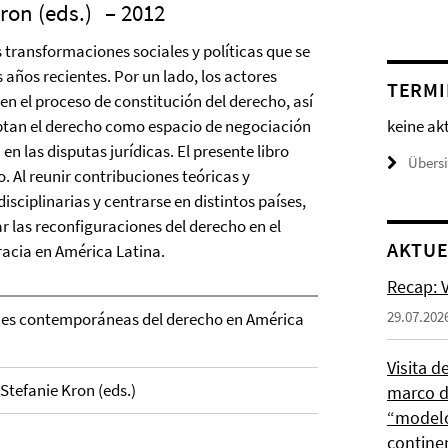
ron (eds.)
– 2012
 transformaciones sociales y políticas que se
 años recientes. Por un lado, los actores
TERMI
en el proceso de constitución del derecho, así
keine ak
eptan el derecho como espacio de negociación
en las disputas jurídicas. El presente libro
Übers
o. Al reunir contribuciones teóricas y
isciplinarias y centrarse en distintos países,
zar las reconfiguraciones del derecho en el
AKTUE
acia en América Latina.
Recap: V
29.07.202
nes contemporáneas del derecho en América
Visita d
Stefanie Kron (eds.)
marco de
“modelo
contine