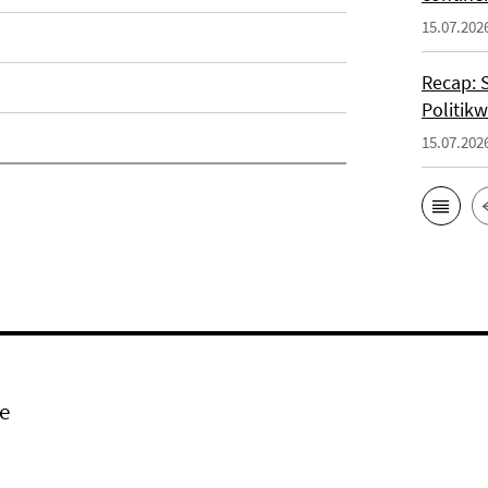
15.07.202
Recap: 
Politik
15.07.202
e