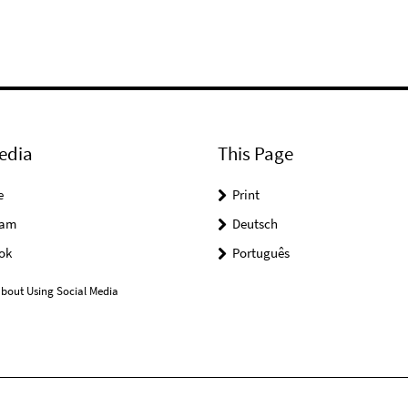
edia
This Page
e
Print
ram
Deutsch
ok
Português
bout Using Social Media