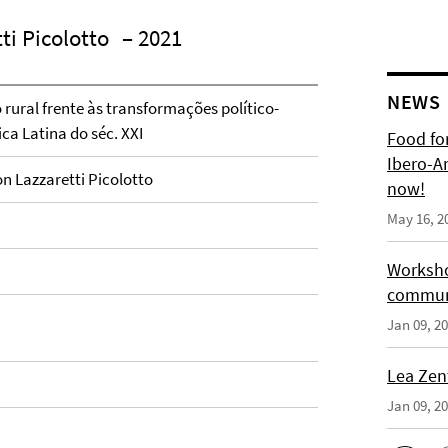
ti Picolotto
– 2021
NEWS
rural frente às transformações político-
ca Latina do séc. XXI
Food for
Ibero-A
n Lazzaretti Picolotto
now!
May 16, 2
Worksho
communi
Jan 09, 2
Lea Zen
Jan 09, 2