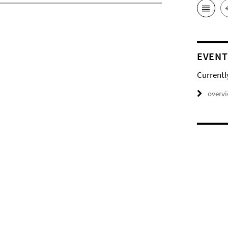
EVENT
Currentl
overv