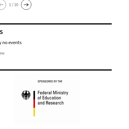
1 / 10
S
y no events
iew