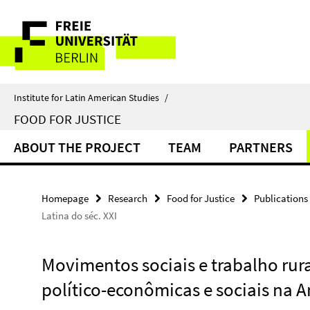
Springe
Service
direkt
zu
Navigation
Inhalt
Institute for Latin American Studies
/
FOOD FOR JUSTICE
ABOUT THE PROJECT
TEAM
PARTNERS
Homepage
Research
Food for Justice
Publications
Latina do séc. XXI
Movimentos sociais e trabalho rura
político-econômicas e sociais na A