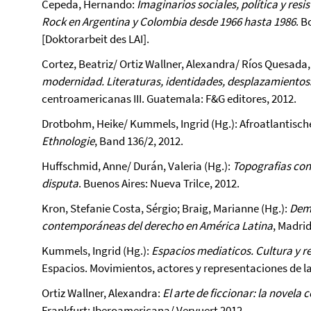
Cepeda, Hernando:
Imaginarios sociales, política y resi
Rock en Argentina y Colombia desde 1966 hasta 1986
. B
[Doktorarbeit des LAI].
Cortez, Beatriz/ Ortiz Wallner, Alexandra/ Ríos Quesada,
modernidad. Literaturas, identidades, desplazamientos
centroamericanas III. Guatemala: F&G editores, 2012.
Drotbohm, Heike/ Kummels, Ingrid (Hg.): Afroatlantisch
Ethnologie
, Band 136/2, 2012.
Huffschmid, Anne/ Durán, Valeria (Hg.):
Topografias conf
disputa
. Buenos Aires: Nueva Trilce, 2012.
Kron, Stefanie Costa, Sérgio; Braig, Marianne (Hg.):
Demo
contemporáneas del derecho en América Latina
, Madrid
Kummels, Ingrid (Hg.):
Espacios mediaticos. Cultura y r
Espacios. Movimientos, actores y representaciones de la 
Ortiz Wallner, Alexandra:
El arte de ficcionar: la nove
Frankfurt: Iberoamericana/ Vervuert 2012.