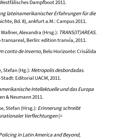
 Westfälisches Dampfboot 2011.
g lateinamerikanischer Erfahrungen für die
chte, Bd. 8), ankfurt a.M.: Campus 2011.
 Wallner, Alexandra (Hrsg.):
TRANS(IT)AREAS.
 transareal, Berlin: edition tranvía, 2011.
m conto de inverno
, Belo Horizonte: Crisálida
, Stefan (Hg.):
Metropolis desbordadas.
-Stadt: Editorial UACM, 2011.
amerikanische Intellektuelle und das Europa
en & Neumann 2011.
e, Stefan (Hrsg.):
Erinnerung schreibt
snationaler Verflechtungen
(=
 Policing in Latin America and Beyond
,