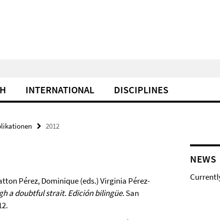
CH
INTERNATIONAL
DISCIPLINES
likationen
2012
NEWS
Currentl
atton Pérez, Dominique (eds.) Virginia Pérez-
h a doubtful strait. Edición bilingüe.
San
12.