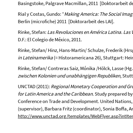
Basingstoke, Palgrave Macmillan, 2011 [Doktorarbeit de
Rial y Costas, Gundo: “
Making America: The Social Imagi
Berlin (microfiche) 2011 [Doktorarbeit des LAI].
Rinke, Stefan:
Las Revoluciones en América Latina. Las 
D.F.: El Colegio de México, 2011.
Rinke, Stefan/ Hinz, Hans-Martin/ Schulze, Frederik (Hrs
in Lateinamerika
(= Historamericana 26), Stuttgart: Hei
Rinke, Stefan/ Contreras Saiz, Mónika /Hölck, Lasse (Hg.
zwischen Kolonien und unabhängigen Republiken
, Stut
UNCTAD (2011):
Regional Monetary Cooperation and Gro
for Latin America and the Caribbean
. Study prepared by
Conference on Trade and Development. United Nations,
(supervisor), Barbara Fritz (coordinator), Sonia Boffa, A
http://www.unctad.org/templates/WebFlyer.asp?intIt