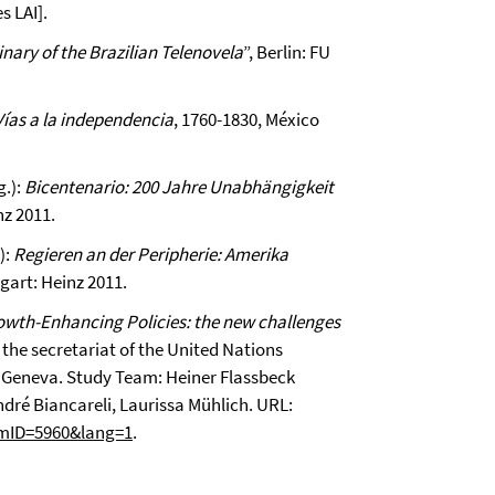
s LAI].
nary of the Brazilian Telenovela
”, Berlin: FU
Vías a la independencia
, 1760-1830, México
g.):
Bicentenario: 200 Jahre Unabhängigkeit
nz 2011.
):
Regieren an der Peripherie: Amerika
tgart: Heinz 2011.
wth-Enhancing Policies: the new challenges
 the secretariat of the United Nations
 Geneva. Study Team: Heiner Flassbeck
ndré Biancareli, Laurissa Mühlich. URL:
emID=5960&lang=1
.