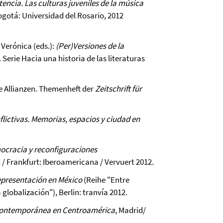
stencia. Las culturas juveniles de la música
ogotá: Universidad del Rosario, 2012
 Verónica (eds.):
(Per)Versiones de la
. Serie Hacia una historia de las literaturas
e Allianzen. Themenheft der
Zeitschrift für
lictivas. Memorias, espacios y ciudad en
cracia y reconfiguraciones
 / Frankfurt: Iberoamericana / Vervuert 2012.
epresentación en México
(Reihe "Entre
globalización"), Berlin: tranvía 2012.
la contemporánea en Centroamérica
, Madrid/