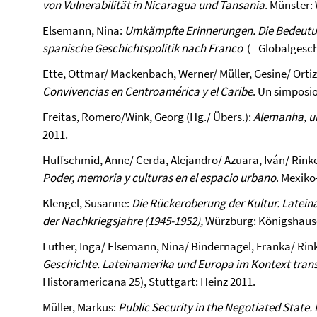
von Vulnerabilität in Nicaragua und Tansania
. Münster:
Elsemann, Nina:
Umkämpfte Erinnerungen. Die Bedeutun
spanische Geschichtspolitik nach Franco
(= Globalgeschi
Ette, Ottmar/ Mackenbach, Werner/ Müller, Gesine/ Ortiz
Convivencias en Centroamérica y el Caribe
. Un simposio
Freitas, Romero/Wink, Georg (Hg./ Übers.):
Alemanha, u
2011.
Huffschmid, Anne/ Cerda, Alejandro/ Azuara, Iván/ Rinke
Poder, memoria y culturas en el espacio urbano
. Mexiko
Klengel, Susanne:
Die Rückeroberung der Kultur. Latein
der Nachkriegsjahre (1945-1952),
Würzburg: Königshaus
Luther, Inga/ Elsemann, Nina/ Bindernagel, Franka/ Rink
Geschichte. Lateinamerika und Europa im Kontext tran
Historamericana 25), Stuttgart: Heinz 2011.
Müller, Markus:
Public Security in the Negotiated State.