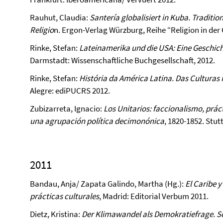
Rauhut, Claudia:
Santería globalisiert in Kuba. Traditi
Religio
n. Ergon-Verlag Würzburg, Reihe “Religion in der G
Rinke, Stefan:
Lateinamerika und die USA: Eine Geschi
Darmstadt: Wissenschaftliche Buchgesellschaft, 2012.
Rinke, Stefan:
História da América Latina. Das Culturas
Alegre: ediPUCRS 2012.
Zubizarreta, Ignacio:
Los Unitarios: faccionalismo, práct
una agrupación política decimonónica
, 1820-1852. Stut
2011
Bandau, Anja/ Zapata Galindo, Martha (Hg.):
El Caribe y
prácticas culturales
, Madrid: Editorial Verbum 2011.
Dietz, Kristina:
Der Klimawandel als Demokratiefrage. So