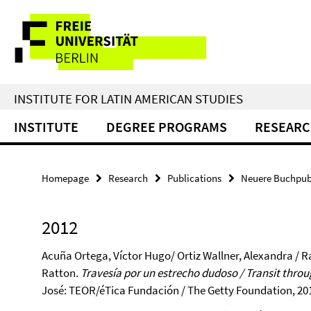
Springe
Service
direkt
zu
Navigation
Inhalt
INSTITUTE FOR LATIN AMERICAN STUDIES
INSTITUTE
DEGREE PROGRAMS
RESEAR
Homepage
Research
Publications
Neuere Buchpub
2012
Acuña Ortega, Víctor Hugo/ Ortiz Wallner, Alexandra / R
Ratton.
Travesía por un estrecho dudoso / Transit throug
José: TEOR/éTica Fundación / The Getty Foundation, 20