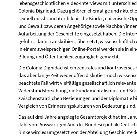
lebensgeschichtlichen Video-Interviews mit unterschied
Colonia Dignidad. Dazu gehören ehemalige und aktuell
sexuell missbrauchte chilenische Kinder, chilenische Opp
und Gewalt bzw. deren Angehörige sowie Nachbar/innen, B
Aufarbeitung der Geschichte eingesetzt haben. Die Inter
geführt, dann transkribiert, übersetzt, wissenschaftlich
In einem zweisprachigen Online-Portal werden sie in e
Bildung und Öffentlichkeit zugänglich gemacht.
Die Colonia Dignidad ist ein zentrales und kontroverses
das aber lange Zeit weder offen diskutiert noch wissensc
beachtete Fall wirft vielfältige gesellschaftlich relevante
Widerstandsforschung, die Fundamentalismus- und Sekt
zwischenstaatlichen Beziehungen und der Diplomatie b
Vergleich von Erinnerungskulturen von Bedeutung sind.
Das auf drei Jahre angelegte Gesamtprojekt hat im Jan
Jahr vom Auswärtigen Amt der Bundesrepublik Deutschla
Rinke wird es umgesetzt von der Abteilung Geschichte d