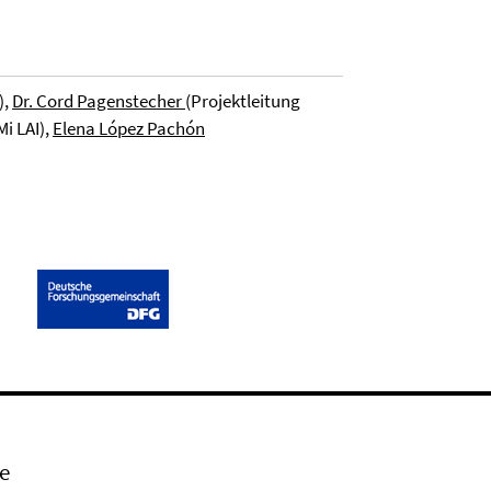
),
Dr. Cord Pagenstecher
(Projektleitung
i LAI),
Elena López Pachón
e