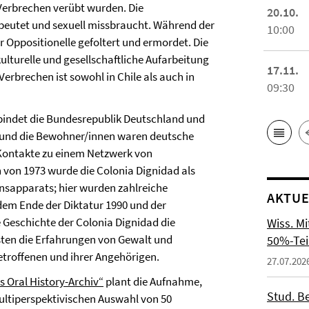
 Verbrechen verübt wurden. Die
20.10.
ebeutet und sexuell missbraucht. Während der
10:00
 Oppositionelle gefoltert und ermordet. Die
ulturelle und gesellschaftliche Aufarbeitung
17.11.
rbrechen ist sowohl in Chile als auch in
09:30
rbindet die Bundesrepublik Deutschland und
er und die Bewohner/innen waren deutsche
 Kontakte zu einem Netzwerk von
 von 1973 wurde die Colonia Dignidad als
onsapparats; hier wurden zahlreiche
AKTUE
dem Ende der Diktatur 1990 und der
e Geschichte der Colonia Dignidad die
Wiss. M
sten die Erfahrungen von Gewalt und
50%-Tei
troffenen und ihrer Angehörigen.
27.07.202
s Oral History-Archiv“
plant die Aufnahme,
Stud. Be
ultiperspektivischen Auswahl von 50