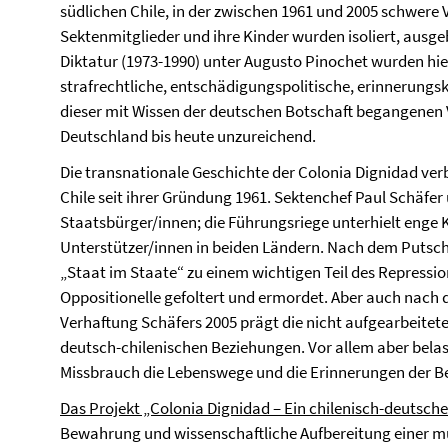
südlichen Chile, in der zwischen 1961 und 2005 schwere
Sektenmitglieder und ihre Kinder wurden isoliert, ausg
Diktatur (1973-1990) unter Augusto Pinochet wurden hier
strafrechtliche, entschädigungspolitische, erinnerungsk
dieser mit Wissen der deutschen Botschaft begangenen Ve
Deutschland bis heute unzureichend.
Die transnationale Geschichte der Colonia Dignidad ve
Chile seit ihrer Gründung 1961. Sektenchef Paul Schäf
Staatsbürger/innen; die Führungsriege unterhielt enge
Unterstützer/innen in beiden Ländern. Nach dem Putsch
„Staat im Staate“ zu einem wichtigen Teil des Repressi
Oppositionelle gefoltert und ermordet. Aber auch nach 
Verhaftung Schäfers 2005 prägt die nicht aufgearbeitet
deutsch-chilenischen Beziehungen. Vor allem aber bela
Missbrauch die Lebenswege und die Erinnerungen der Be
Das Projekt „Colonia Dignidad – Ein chilenisch-deutsche
Bewahrung und wissenschaftliche Aufbereitung einer m