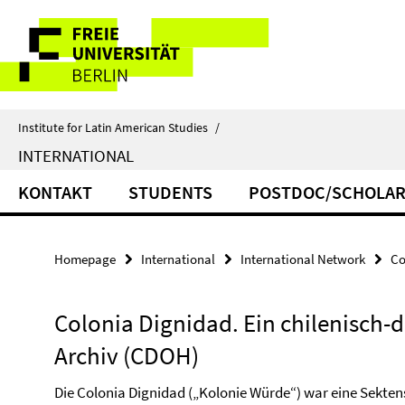
Springe
Service
direkt
zu
Navigation
Inhalt
Institute for Latin American Studies
/
INTERNATIONAL
KONTAKT
STUDENTS
POSTDOC/SCHOLAR
Homepage
International
International Network
Co
Colonia Dignidad. Ein chilenisch-d
Archiv (CDOH)
Die Colonia Dignidad („Kolonie Würde“) war eine Sekte