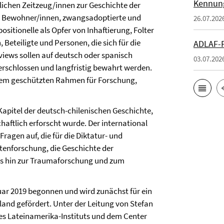
Kennung
lichen Zeitzeug/innen zur Geschichte der
e Bewohner/innen, zwangsadoptierte und
26.07.202
ositionelle als Opfer von Inhaftierung, Folter
eteiligte und Personen, die sich für die
ADLAF-P
views sollen auf deutsch oder spanisch
03.07.202
 erschlossen und langfristig bewahrt werden.
inem geschützten Rahmen für Forschung,
 Kapitel der deutsch-chilenischen Geschichte,
haftlich erforscht wurde. Der international
 Fragen auf, die für die Diktatur- und
enforschung, die Geschichte der
is hin zur Traumaforschung und zum
uar 2019 begonnen und wird zunächst für ein
nd gefördert. Unter der Leitung von Stefan
es Lateinamerika-Instituts und dem Center