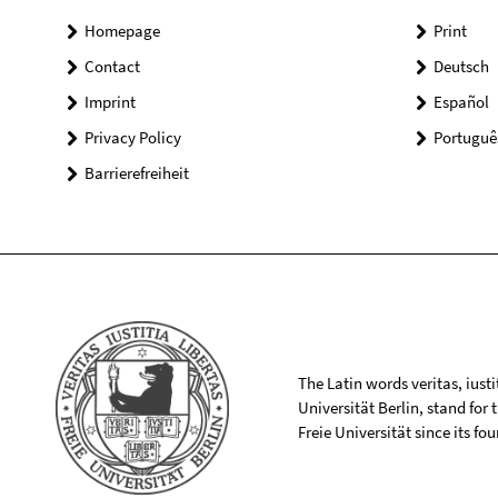
Homepage
Print
Contact
Deutsch
Imprint
Español
Privacy Policy
Portuguê
Barrierefreiheit
The Latin words veritas, iusti
Universität Berlin, stand for
Freie Universität since its f