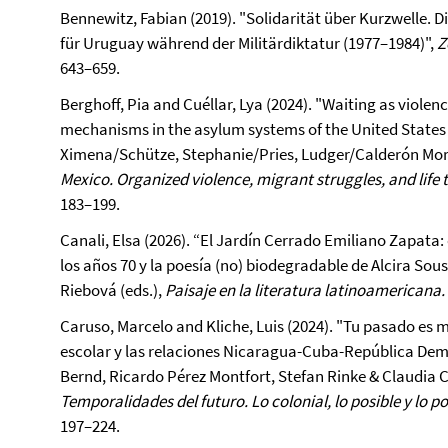
Bennewitz, Fabian (2019). "Solidarität über Kurzwelle
für Uruguay während der Militärdiktatur (1977–1984)",
Z
643–659.
Berghoff, Pia and Cuéllar, Lya (2024). "Waiting as violen
mechanisms in the asylum systems of the United States a
Ximena/Schütze, Stephanie/Pries, Ludger/Calderón Moril
Mexico. Organized violence, migrant struggles, and life t
183–199.
Canali, Elsa (2026). “El Jardín Cerrado Emiliano Zapata:
los años 70 y la poesía (no) biodegradable de Alcira So
Riebová (eds.),
Paisaje en la literatura latinoamericana.
Caruso, Marcelo and Kliche, Luis (2024). "Tu pasado es mi 
escolar y las relaciones Nicaragua-Cuba-República Dem
Bernd, Ricardo Pérez Montfort, Stefan Rinke & Claudia C
Temporalidades del futuro. Lo colonial, lo posible y lo po
197–224.