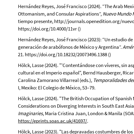
Hernández Reyes, José Francisco (2024). “The Arab Mexi
Ottomanism, and Consular Aspirations”,
Nuevo Mundo 
tiempo presente, http://journals.openedition.org/nue
https://doi.org/10.4000/11vr ()
Hernández Reyes, José Francisco
(2023): “Un estudio de
generación de arabófonos de México y Argentina”.
Améri
21. https://doi.org/10.18232/20073496.1388 ()
Hölck, Lasse (2024). "'Contentándose con víveres, sin a
cultural en el Imperio español", Bernd Hausberger, Rica
Carolina Zamorano Villarreal (eds.),
Temporalidades del f
I, Mexiko: El Colegio de México, 53–79.
Hölck, Lasse (2024). "The British Occupation of Spanish
Considerations on Diverging Interests in South East Asia
Imaginaries
, Maria Cristina Juan, London & Manila (SO
https://eprints.soas.ac.uk/41697/
.
Hölck, Lasse (2023). "Las depravadas costumbres de los se