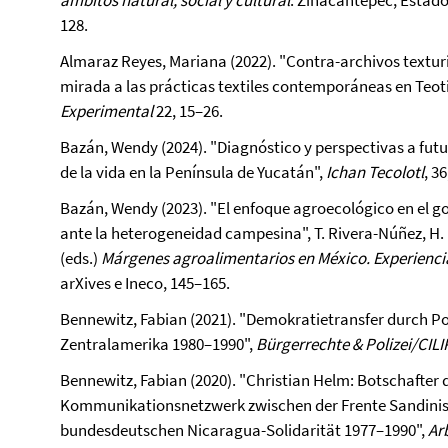
ámbitos natural, social y cultural
. Zinacantepec, Estado
128.
Almaraz Reyes, Mariana (2022). "Contra-archivos texturi
mirada a las prácticas textiles contemporáneas en Teoti
Experimental
22, 15–26.
Bazán, Wendy (2024). "Diagnóstico y perspectivas a futur
de la vida en la Península de Yucatán",
Ichan Tecolotl
, 3
Bazán, Wendy (2023). "El enfoque agroecológico en el go
ante la heterogeneidad campesina", T. Rivera-Núñez, H
(eds.)
Márgenes agroalimentarios en México. Experiencia
arXives e Ineco, 145–165.
Bennewitz, Fabian (2021). "Demokratietransfer durch Pol
Zentralamerika 1980–1990",
Bürgerrechte & Polizei/CILI
Bennewitz, Fabian (2020). "Christian Helm: Botschafter 
Kommunikationsnetzwerk zwischen der Frente Sandinist
bundesdeutschen Nicaragua-Solidarität 1977–1990",
Ar