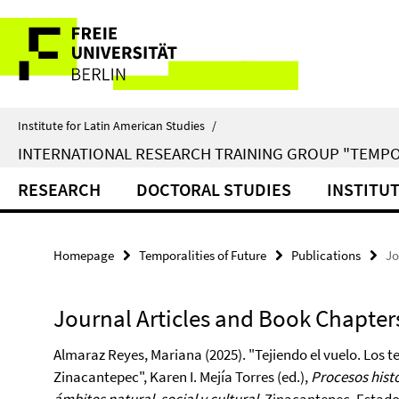
Springe
Service
direkt
zu
Navigation
Inhalt
Institute for Latin American Studies
/
INTERNATIONAL RESEARCH TRAINING GROUP "TEMPO
RESEARCH
DOCTORAL STUDIES
INSTITU
Homepage
Temporalities of Future
Publications
Jo
Journal Articles and Book Chapter
Almaraz Reyes, Mariana (2025). "Tejiendo el vuelo. Los 
Zinacantepec", Karen I. Mejía Torres (ed.),
Procesos histó