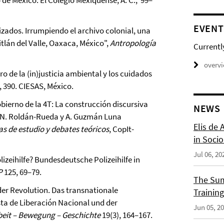
 de México: El Colegio Mexiquense, A. C., 99–
EVENT
zados. Irrumpiendo el archivo colonial, una
tlán del Valle, Oaxaca, México",
Antropología
Currentl
overv
o de la (in)justicia ambiental y los cuidados
6, 390. CIESAS, México.
bierno de la 4T: La construcción discursiva
NEWS
. N. Roldán-Rueda y A. Guzmán Luna
Elis de 
s de estudio y debates teóricos
, CopIt-
in Socio
Jul 06, 20
izeihilfe? Bundesdeutsche Polizeihilfe in
P
125, 69–79.
The Sum
der Revolution. Das transnationale
Training
a de Liberación Nacional und der
Jun 05, 2
beit – Bewegung – Geschichte
19(3), 164–167.