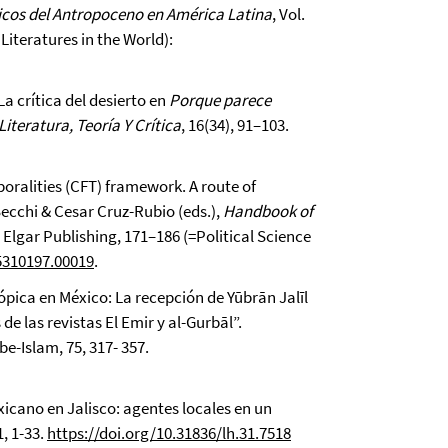
icos del Antropoceno en América Latina
, Vol.
Literatures in the World):
a crítica del desierto en
Porque parece
Literatura, Teoría Y Crítica
, 16(34), 91–103.
oralities (CFT) framework. A route of
Secchi & Cesar Cruz-Rubio (eds.),
Handbook of
Elgar Publishing, 171–186 (=Political Science
5310197.00019
.
ópica en México: La recepción de Yūbrān Jalīl
e las revistas El Emir y al-Gurbāl”.
be-Islam, 75, 317- 357.
icano en Jalisco: agentes locales en un
1, 1-33.
https://doi.org/10.31836/lh.31.7518