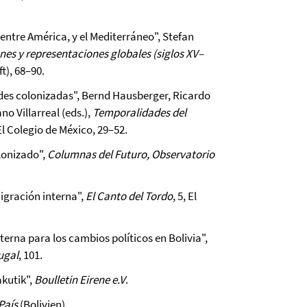
entre América, y el Mediterráneo", Stefan
nes y representaciones globales (siglos XV–
t), 68–90.
des colonizadas", Bernd Hausberger, Ricardo
o Villarreal (eds.),
Temporalidades del
El Colegio de México, 29–52.
lonizado",
Columnas del Futuro, Observatorio
igración interna",
El Canto del Tordo
, 5, El
terna para los cambios políticos en Bolivia",
ugal
, 101.
kutik",
Boulletin Eirene e.V
.
 País
(Bolivien).