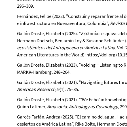
296–309.
Fernández, Felipe (2022). "Construir y reparar frente al
e infraestructura en Buenaventura, Colombia",
Revista
Gallón Droste, Elizabeth (2025). "
Eco
fonías esquivas del 
Hermann Doetsch, Benjamin Loy & Susanne Schlünder (
ecosistémicos del Antropoceno en América Latina
, Vol.
American Literatures in the World): https://doi.org/10
Gallón Droste, Elizabeth (2023). "Voicing ~ Listening to R
MARKK-Hamburg, 248–264.
Gallón Droste, Elizabeth (2021). "Navigating futures thro
American Research,
9(1): 75–85.
Gallón Droste, Elizabeth (2021). "'We Echo' in knowbot
Quinn Latimer,
Amazonia: Anthology as Cosmology
, 29
Garcés Farfán, Andrea (2025). "El camino del agua. Hacia
desiertos de América Latina", Rike Bolte, Hermann Doe