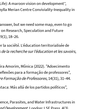
 Life): A maroon vision on development”,
bylla Merian Centre Conviviality-Inequality in
he answer, but we need some map, even to go
i on Research, Speculation and Future
, 9(1), 18–26.
 la société. L’éducation territorialisée de
 de la recherche sur l’éducation et les savoirs
,
xeira Amorim, Mônica (2022). "Adoecimento
Reflexões para a formação de professores",
bre Formação de Professores
, 14(31), 31–44.
aca: Más allá de los partidos políticos",
lence, Parasites, and Water Infrastructures in
 and Development
, London: LSE Press, 4(3),