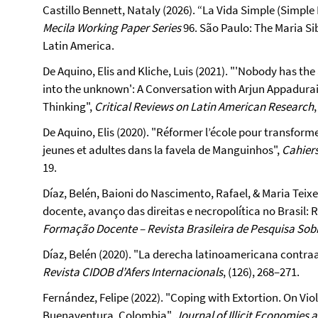
Castillo Bennett, Nataly
(2026). “La Vida Simple (Simple
Mecila Working Paper Series
96. São Paulo: The Maria Si
Latin America.
De Aquino, Elis and Kliche, Luis (2021). "'Nobody has t
into the unknown': A Conversation with Arjun Appadura
Thinking",
Critical Reviews on Latin American Research
De Aquino, Elis (2020). "Réformer l’école pour transformer
jeunes et adultes dans la favela de Manguinhos",
Cahiers
19.
Díaz, Belén, Baioni do Nascimento, Rafael, & Maria Tei
docente, avanço das direitas e necropolítica no Brasil: 
Formação Docente – Revista Brasileira de Pesquisa So
Díaz, Belén (2020). "La derecha latinoamericana contraat
Revista CIDOB d’Afers Internacionals
, (126), 268–271.
Fernández, Felipe (2022). "Coping with Extortion. On Vio
Buenaventura, Colombia",
Journal of Illicit Economies