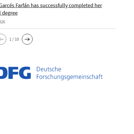
Garcés Farfán has successfully completed her
l degree
026
1 / 10