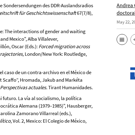
Andrea 
. Die Sondersendungen des DDR-Auslandsradios
doctora
eitschrift für Geschichtswissenschaft
67(7/8),
May 22, 2
ce: The interactions of gender and waiting
nd Mexico", Alba Villalever,
lón, Oscar (Eds.):
Forced migration across
rajectories,
London/New York: Routledge,
 el caso de un contra-archivo en el México de
ust Scaffo”, Hromada, Jakub and Markéta
 Perspectivas actuales.
Tirant Humanidades.
futuro. La vía al socialismo, la política
ocrática Alemana (1979–1985)", Hausberger,
arolina Zamorano Villarreal (eds.),
lítico
, Vol. 2, Mexico: El Colegio de México,