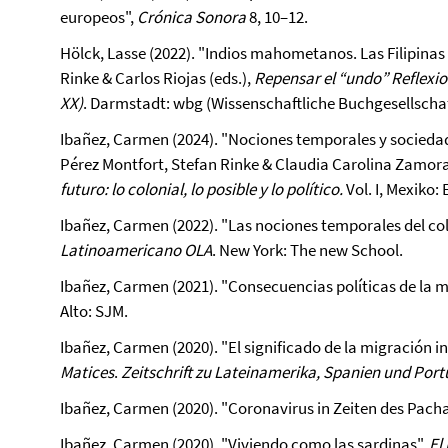
europeos",
Crónica Sonora
8, 10–12.
Hölck, Lasse (2022). "Indios mahometanos. Las Filipinas 
Rinke & Carlos Riojas (eds.),
Repensar el “undo” Reflexio
XX)
. Darmstadt: wbg (Wissenschaftliche Buchgesellschaf
Ibañez, Carmen (2024). "Nociones temporales y socieda
Pérez Montfort, Stefan Rinke & Claudia Carolina Zamoran
futuro: lo colonial, lo posible y lo político.
Vol. I,
Mexiko: 
Ibañez, Carmen (2022). "Las nociones temporales del co
Latinoamericano OLA
. New York: The new School.
Ibañez, Carmen (2021). "Consecuencias políticas de la m
Alto: SJM.
Ibañez, Carmen (2020). "El significado de la migración in
Matices
.
Zeitschrift zu Lateinamerika, Spanien und Port
Ibañez, Carmen (2020). "Coronavirus in Zeiten des Pacha
Ibañez, Carmen (2020). "Viviendo como las sardinas",
El