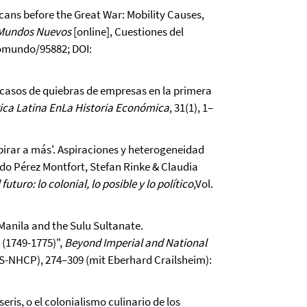
cans before the Great War: Mobility Causes,
Mundos Nuevos
[online], Cuestiones del
vomundo/95882; DOI:
 casos de quiebras de empresas en la primera
ca Latina En
La Historia Económica
, 31(1), 1–
spirar a más'. Aspiraciones y heterogeneidad
rdo Pérez Montfort, Stefan Rinke & Claudia
uturo: lo colonial, lo posible y lo político
,Vol.
 Manila and the Sulu Sultanate.
 (1749-1775)",
Beyond Imperial and National
AS-NHCP), 274–309 (mit Eberhard Crailsheim):
ris, o el colonialismo culinario de los