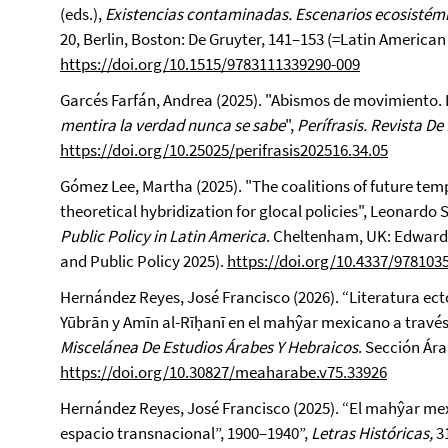
(eds.),
Existencias contaminadas. Escenarios ecosistém
20, Berlin, Boston: De Gruyter, 141–153 (=Latin American 
https://doi.org/10.1515/9783111339290-009
Garcés Farfán, Andrea (2025). "Abismos de movimiento. L
mentira la verdad nunca se sabe
",
Perífrasis. Revista De 
https://doi.org/10.25025/perifrasis202516.34.05
Gómez Lee, Martha (2025). "The coalitions of future temp
theoretical hybridization for glocal policies", Leonardo 
Public Policy in Latin America
. Cheltenham, UK: Edward 
and Public Policy 2025).
https://doi.org/10.4337/978103
Hernández Reyes, José Francisco (2026). “Literatura ect
Yūbrān y Amīn al-Rīḥanī en el mahŷar mexicano a través d
Miscelánea De Estudios Árabes Y Hebraicos
. Sección Ára
https://doi.org/10.30827/meaharabe.v75.33926
Hernández Reyes, José Francisco (2025). “El mahŷar mex
espacio transnacional”, 1900–1940”,
Letras Históricas,
3