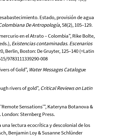
 desabastecimiento. Estado, provisión de agua
 Colombiana De Antropología
, 58(2), 105–129.
mercurio en el Atrato – Colombia", Rike Bolte,
eds.),
Existencias contaminadas. Escenarios
 20, Berlin, Boston: De Gruyter, 125–140 (=Latin
.1515/9783111339290-008
ivers of Gold",
Water Messages Catalogu
e
ugh rivers of gold",
Critical Reviews on Latin
iq 'Remote Sensations'", Kateryna Botanova &
9. London: Sternberg Press.
 una lectura ecocrítica y descolonial de los
tsch, Benjamin Loy & Susanne Schlünder