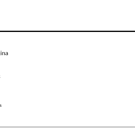
ina
k
s