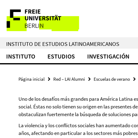
Springe
Herramientas
direkt
zu
de
Inhalt
navegación
INSTITUTO DE ESTUDIOS LATINOAMERICANOS
INSTITUTO
ESTUDIOS
INVESTIGACIÓN
Página inicial
Red – LAI Alumni
Escuelas de verano
Uno de los desafíos más grandes para América Latina es 
social. Éstas no solo tienen su origen en las presentes 
obstaculizan fuertemente la búsqueda de soluciones pa
La violencia y los conflictos sociales han aumentado co
años, afectando en particular a los sectores más pobres