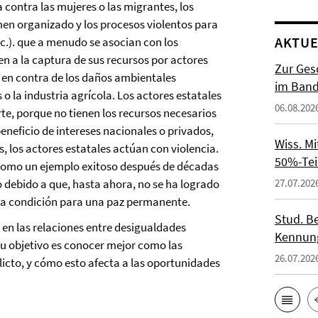
a contra las mujeres o las migrantes, los
men organizado y los procesos violentos para
AKTUE
tc.). que a menudo se asocian con los
n a la captura de sus recursos por actores
Zur Gesc
 en contra de los daños ambientales
im Band 
o la industria agrícola. Los actores estatales
06.08.202
rte, porque no tienen los recursos necesarios
neficio de intereses nacionales o privados,
Wiss. M
, los actores estatales actúan con violencia.
50%-Tei
 como un ejemplo exitoso después de décadas
27.07.202
o debido a que, hasta ahora, no se ha logrado
an la condición para una paz permanente.
Stud. Be
 en las relaciones entre desigualdades
Kennung
. Su objetivo es conocer mejor como las
26.07.202
licto, y cómo esto afecta a las oportunidades