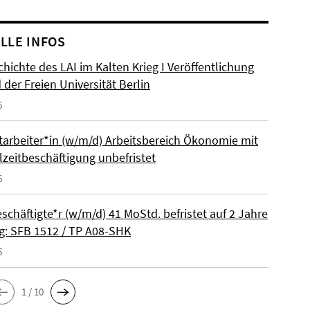
LLE INFOS
hichte des LAI im Kalten Krieg I Veröffentlichung
der Freien Universität Berlin
6
itarbeiter*in (w/m/d) Arbeitsbereich Ökonomie mit
lzeitbeschäftigung unbefristet
6
schäftigte*r (w/m/d) 41 MoStd. befristet auf 2 Jahre
: SFB 1512 / TP A08-SHK
6
1 / 10