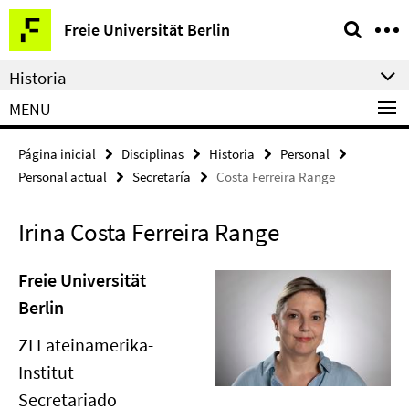
Springe
Herramientas
Freie Universität Berlin
direkt
de
zu
navegación
Historia
Inhalt
MENU
Página inicial
Disciplinas
Historia
Personal
Personal actual
Secretaría
Costa Ferreira Range
Irina Costa Ferreira Range
Freie Universität
Berlin
ZI Lateinamerika-
Institut
Secretariado