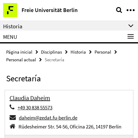
Springe
Herramientas
Freie Universität Berlin
direkt
de
zu
navegación
Historia
Inhalt
MENU
Página inicial
Disciplinas
Historia
Personal
Personal actual
Secretaría
Secretaría
Claudia Daheim
+49 30 838 55573
daheim@zedat.fu-berlin.de
Rüdesheimer Str. 54-56, Oficina 226, 14197 Berlin