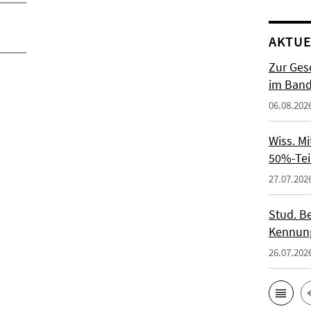
AKTUE
Zur Gesc
im Band 
06.08.202
Wiss. M
50%-Tei
27.07.202
Stud. Be
Kennung
26.07.202