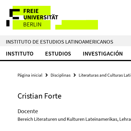
Springe
Herramientas
direkt
zu
de
Inhalt
navegación
INSTITUTO DE ESTUDIOS LATINOAMERICANOS
INSTITUTO
ESTUDIOS
INVESTIGACIÓN
Página inicial
Disciplinas
Literaturas and Culturas La
Cristian Forte
Docente
Bereich Literaturen und Kulturen Lateinamerikas, Lehr