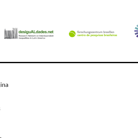
ina
k
s