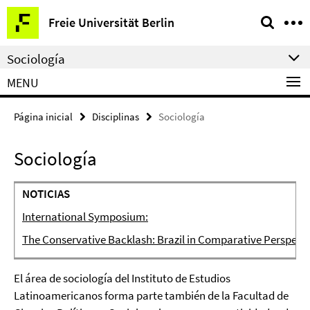
Springe
Herramientas
Freie Universität Berlin
direkt
de
zu
navegación
Sociología
Inhalt
MENU
Página inicial
Disciplinas
Sociología
Sociología
NOTICIAS
International Symposium:
The Conservative Backlash: Brazil in Comparative Perspect
El área de sociología del Instituto de Estudios
Latinoamericanos forma parte también de la Facultad de