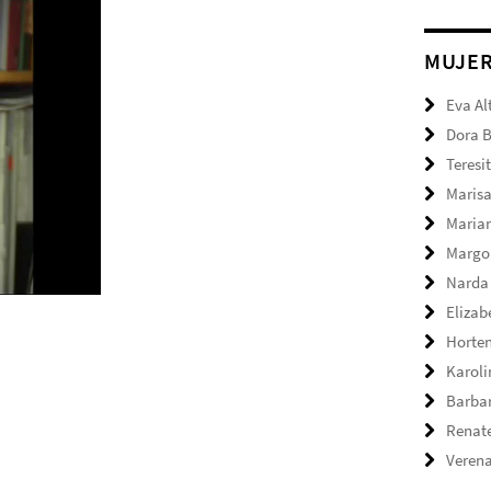
MUJE
Eva Al
Dora 
Teresi
Marisa
Maria
Margo
Narda
Elizab
Horte
Karol
Barbar
Renate
Verena