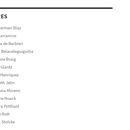
RES
terman Blay
Barrancos
ta de Barbieri
 Belausteguigoitia
nne Braig
 Glantz
 Henríquez
eth Jelin
nsia Moreno
ine Noack
a Potthast
 Rott
 Stolcke