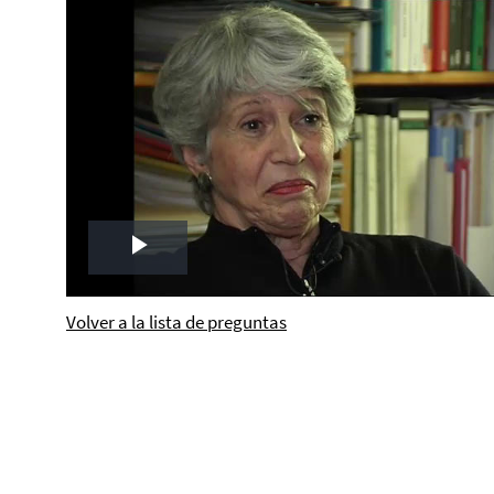
Play
Video
Volver a la lista de preguntas