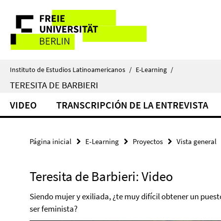
Springe
Herramientas
direkt
zu
de
Inhalt
navegación
Instituto de Estudios Latinoamericanos
/
E-Learning
/
TERESITA DE BARBIERI
VIDEO
TRANSCRIPCIÓN DE LA ENTREVISTA
Página inicial
E-Learning
Proyectos
Vista general
Teresita de Barbieri: Video
Siendo mujer y exiliada, ¿te muy difícil obtener un pues
ser feminista?