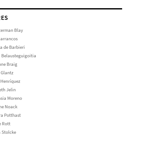
RES
terman Blay
Barrancos
ta de Barbieri
 Belausteguigoitia
nne Braig
 Glantz
 Henríquez
eth Jelin
nsia Moreno
ine Noack
a Potthast
 Rott
 Stolcke