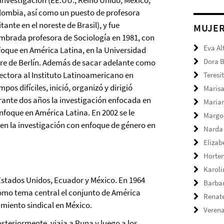
 investigación (EE.UU., Reino Unido, México,
lombia, así como un puesto de profesora
itante en el noreste de Brasil), y fue
MUJE
mbrada profesora de Sociología en 1981, con
Eva Al
foque en América Latina, en la Universidad
Dora 
bre de Berlín. Además de sacar adelante como
rectora al Instituto Latinoamericano en
Teresi
mpos difíciles, inició, organizó y dirigió
Marisa
rante dos años la investigación enfocada en
Maria
nfoque en América Latina. En 2002 se le
Margo
en la investigación con enfoque de género en
Narda
Elizab
Horte
Karol
 Estados Unidos, Ecuador y México. En 1964
Barbar
omo tema central el conjunto de América
Renate
imiento sindical en México.
Verena
steriormente, viaja a Puna y luego a los