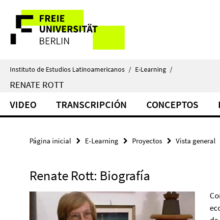
Springe
Herramientas
direkt
zu
de
Inhalt
navegación
Instituto de Estudios Latinoamericanos
/
E-Learning
/
RENATE ROTT
VIDEO
TRANSCRIPCIÓN
CONCEPTOS
Página inicial
E-Learning
Proyectos
Vista general
Renate Rott: Biografía
Co
ec