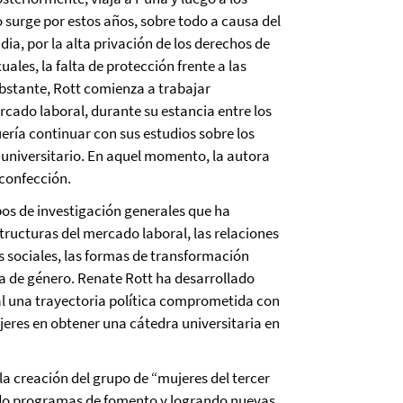
o surge por estos años, sobre todo a causa del
ia, por la alta privación de los derechos de
xuales, la falta de protección frente a las
 obstante, Rott comienza a trabajar
rcado laboral, durante su estancia entre los
uería continuar con sus estudios sobre los
l universitario. En aquel momento, la autora
 confección.
pos de investigación generales que ha
structuras del mercado laboral, las relaciones
s sociales, las formas de transformación
iva de género. Renate Rott ha desarrollado
al una trayectoria política comprometida con
jeres en obtener una cátedra universitaria en
 la creación del grupo de “mujeres del tercer
ndo programas de fomento y logrando nuevas