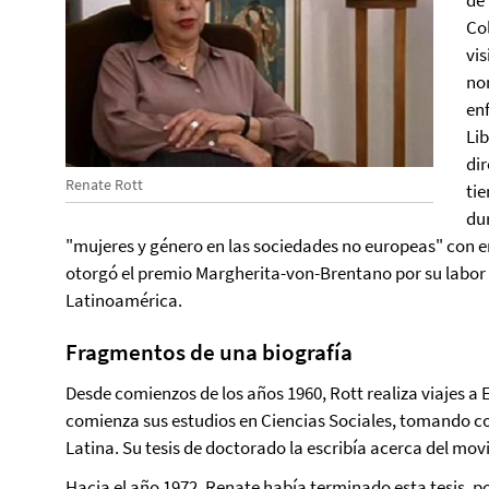
de
Co
vis
no
en
Li
di
Renate Rott
tie
du
"mujeres y género en las sociedades no europeas" con e
otorgó el premio Margherita-von-Brentano por su labor 
Latinoamérica.
Fragmentos de una biografía
Desde comienzos de los años 1960, Rott realiza viajes a
comienza sus estudios en Ciencias Sociales, tomando c
Latina. Su tesis de doctorado la escribía acerca del mov
Hacia el año 1972, Renate había terminado esta tesis, po