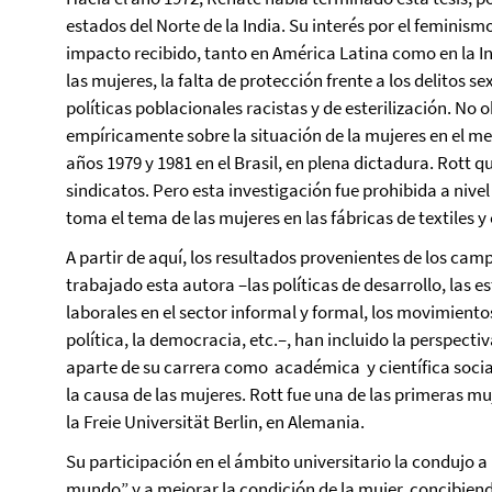
estados del Norte de la India. Su interés por el feminism
impacto recibido, tanto en América Latina como en la Ind
las mujeres, la falta de protección frente a los delitos se
políticas poblacionales racistas y de esterilización. No
empíricamente sobre la situación de la mujeres en el me
años 1979 y 1981 en el Brasil, en plena dictadura. Rott q
sindicatos. Pero esta investigación fue prohibida a nive
toma el tema de las mujeres en las fábricas de textiles y
A partir de aquí, los resultados provenientes de los cam
trabajado esta autora –las políticas de desarrollo, las e
laborales en el sector informal y formal, los movimiento
política, la democracia, etc.–, han incluido la perspect
aparte de su carrera como académica y científica soci
la causa de las mujeres. Rott fue una de las primeras mu
la Freie Universität Berlin, en Alemania.
Su participación en el ámbito universitario la condujo a
mundo” y a mejorar la condición de la mujer, concibie