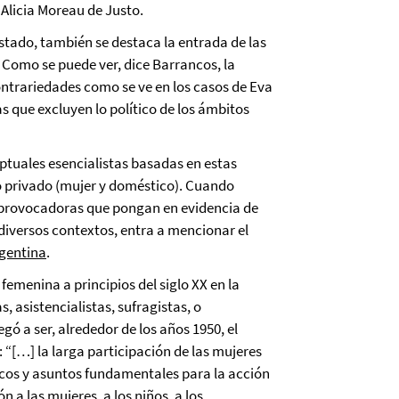
 Alicia Moreau de Justo.
stado, también se destaca la entrada de las
. Como se puede ver, dice Barrancos, la
contrariedades como se ve en los casos de Eva
s que excluyen lo político de los ámbitos
eptuales esencialistas basadas en estas
lo privado (mujer y doméstico). Cuando
 provocadoras que pongan en evidencia de
diversos contextos, entra a mencionar el
rgentina
.
femenina a principios del siglo XX en la
, asistencialistas, sufragistas, o
gó a ser, alrededor de los años 1950, el
: “[…] la larga participación de las mujeres
icos y asuntos fundamentales para la acción
 a las mujeres, a los niños, a los