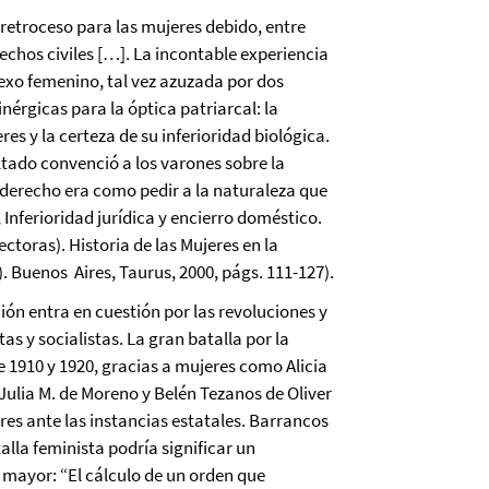
n retroceso para las mujeres debido, entre
echos civiles […]. La incontable experiencia
sexo femenino, tal vez azuzada por dos
érgicas para la óptica patriarcal: la
es y la certeza de su inferioridad biológica.
ltado convenció a los varones sobre la
l derecho era como pedir a la naturaleza que
Inferioridad jurídica y encierro doméstico.
ectoras). Historia de las Mujeres en la
). Buenos Aires, Taurus, 2000, págs. 111-127).
ión entra en cuestión por las revoluciones y
as y socialistas. La gran batalla por la
1910 y 1920, gracias a mujeres como Alicia
Julia M. de Moreno y Belén Tezanos de Oliver
res ante las instancias estatales. Barrancos
talla feminista podría significar un
mayor: “El cálculo de un orden que