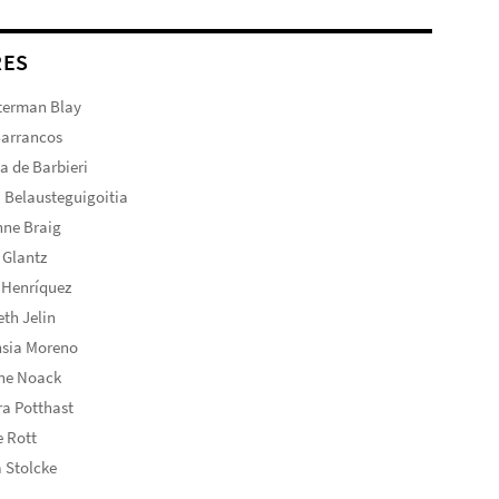
RES
terman Blay
Barrancos
ta de Barbieri
 Belausteguigoitia
nne Braig
 Glantz
 Henríquez
eth Jelin
nsia Moreno
ine Noack
a Potthast
 Rott
 Stolcke