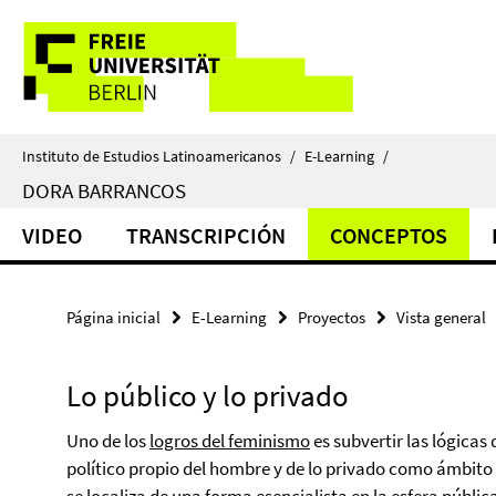
Springe
Herramientas
direkt
zu
de
Inhalt
navegación
Instituto de Estudios Latinoamericanos
/
E-Learning
/
DORA BARRANCOS
VIDEO
TRANSCRIPCIÓN
CONCEPTOS
Página inicial
E-Learning
Proyectos
Vista general
Lo público y lo privado
Uno de los
logros del feminismo
es subvertir las lógicas
político propio del hombre y de lo privado como ámbito 