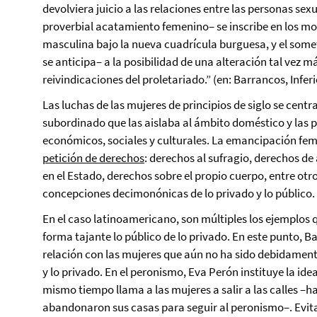
devolviera juicio a las relaciones entre las personas se
proverbial acatamiento femenino– se inscribe en los m
masculina bajo la nueva cuadrícula burguesa, y el somet
se anticipa– a la posibilidad de una alteración tal vez 
reivindicaciones del proletariado.” (en: Barrancos, Infer
Las luchas de las mujeres de principios de siglo se centra
subordinado que las aislaba al ámbito doméstico y las pr
económicos, sociales y culturales. La emancipación fem
petición de derechos
: derechos al sufragio, derechos de
en el Estado, derechos sobre el propio cuerpo, entre ot
concepciones decimonónicas de lo privado y lo público.
En el caso latinoamericano, son múltiples los ejemplos 
forma tajante lo público de lo privado. En este punto, B
relación con las mujeres que aún no ha sido debidament
y lo privado. En el peronismo, Eva Perón instituye la id
mismo tiempo llama a las mujeres a salir a las calles –
abandonaron sus casas para seguir al peronismo–. Evita