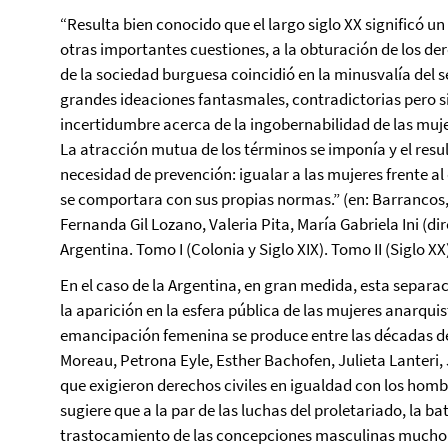
“Resulta bien conocido que el largo siglo XX significó u
otras importantes cuestiones, a la obturación de los der
de la sociedad burguesa coincidió en la minusvalía del 
grandes ideaciones fantasmales, contradictorias pero sin
incertidumbre acerca de la ingobernabilidad de las mujer
La atracción mutua de los términos se imponía y el resu
necesidad de prevención: igualar a las mujeres frente a
se comportara con sus propias normas.” (en: Barrancos, 
Fernanda Gil Lozano, Valeria Pita, María Gabriela Ini (dir
Argentina. Tomo I (Colonia y Siglo XIX). Tomo II (Siglo XX
En el caso de la Argentina, en gran medida, esta separac
la aparición en la esfera pública de las mujeres anarquist
emancipación femenina se produce entre las décadas de 
Moreau, Petrona Eyle, Esther Bachofen, Julieta Lanteri, 
que exigieron derechos civiles en igualdad con los homb
sugiere que a la par de las luchas del proletariado, la ba
trastocamiento de las concepciones masculinas mucho 