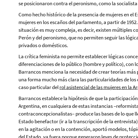
se posicionaron contra el peronismo, como la socialista
Como hecho histórico de la presencia de mujeres en el E
mujeres en los escaños del parlamento, a partir de 1952
situación es muy compleja, es decir, existen múltiples 
Perón y del peronismo, que no permiten seguir las lógica
privados o domésticos.
La crítica feminista no permite establecer lógicas conc
diferenciaciones de lo público (hombre y político), con 
Barrancos menciona la necesidad de crear teorías más
una forma mucho más clara las particularidades de los 
caso particular del
rol asistencial de las mujeres en la A
Barrancos establece la hipótesis de que la participación 
Argentina, en cualquiera de estas instancias –reformistas
contraconcepcionalistas– produce las bases de lo que lle
Estado benefactor (ir a la transcripción de la entrevista)
en la agitación o en la contención, aportó modelos, tóp
del Estado, ya fuera porque generaron leyes de protección