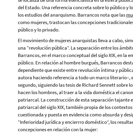
se localiza de una forma esencialista en la esfera públi
del Estado. Una referencia concreta sobre lo público y l
los estudios del anarquismo. Barrancos nota que las
muj
como mujeres, trastocan las concepciones tradicionales
público y lo privado.
El movimiento de mujeres anarquistas lleva a cabo, si
una “revolución pública”. La separación entre los ámbito
Barrancos, en el marco conceptual del siglo XIX, en l
público. En relación al hombre burgués, Barrancos desta
dependiente que existe entre revolución íntima y pública
autora haciendo referencia a todo un marco literario–, e
segundo, siguiendo las tesis de Richard Sennett sobre 
hacen los hombres, al traer a la vida doméstica el canon
patriarcal. La construcción de esta separación tajante e
patriarcal del siglo XIX, también propia de los contexto
cuestionada y puesta en evidencia como absurda y desigu
“Inferioridad jurídica y encierrro doméstico”, los resul
concepciones en relación con la mujer: