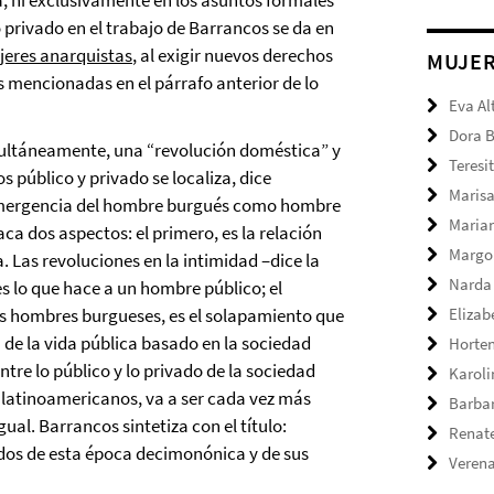
ca, ni exclusivamente en los asuntos formales
o privado en el trabajo de Barrancos se da en
eres anarquistas
, al exigir nuevos derechos
MUJE
 mencionadas en el párrafo anterior de lo
Eva Al
Dora 
multáneamente, una “revolución doméstica” y
Teresi
s público y privado se localiza, dice
Marisa
a emergencia del hombre burgués como hombre
Maria
ca dos aspectos: el primero, es la relación
Margo
. Las revoluciones en la intimidad –dice la
Narda
s lo que hace a un hombre público; el
los hombres burgueses, es el solapamiento que
Elizab
 de la vida pública basado en la sociedad
Horte
ntre lo público y lo privado de la sociedad
Karol
s latinoamericanos, va a ser cada vez más
Barbar
al. Barrancos sintetiza con el título:
Renate
tados de esta época decimonónica y de sus
Verena