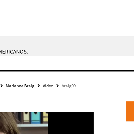
AMERICANOS.
Marianne Braig
Video
braig09