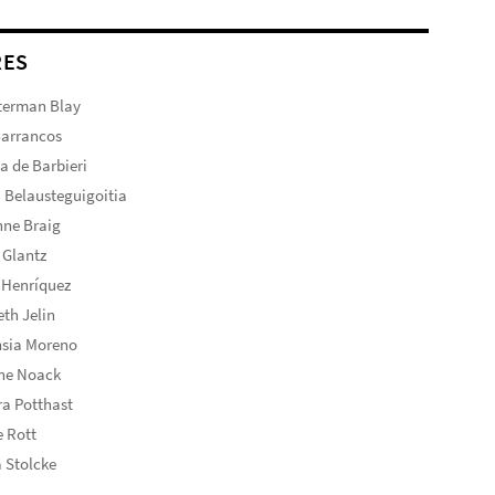
RES
terman Blay
Barrancos
ta de Barbieri
 Belausteguigoitia
nne Braig
 Glantz
 Henríquez
eth Jelin
nsia Moreno
ine Noack
a Potthast
 Rott
 Stolcke