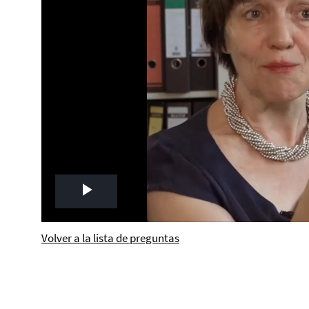
Play
Video
Volver a la lista de preguntas