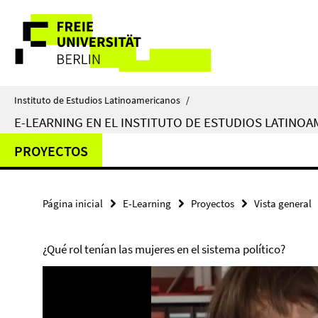
Springe
Herramientas
direkt
zu
de
Inhalt
navegación
Instituto de Estudios Latinoamericanos
/
E-LEARNING EN EL INSTITUTO DE ESTUDIOS LATINO
PROYECTOS
Página inicial
E-Learning
Proyectos
Vista general
¿Qué rol tenían las mujeres en el sistema político?