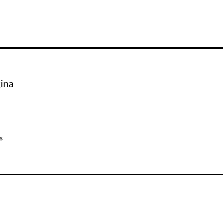
ina
s