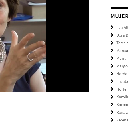
MUJE
Eva Al
Dora 
Teresi
Marisa
Maria
Margo
Narda
Elizab
Horte
Karol
Barbar
Renate
Verena