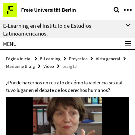
Springe
Herramientas
Freie Universität Berlin
direkt
de
zu
navegación
E-Learning en el Instituto de Estudios
Inhalt
Latinoamericanos.
MENU
Página inicial
E-Learning
Proyectos
Vista general
Marianne Braig
Video
braig13
¿Puede hacernos un retrato de cómo la violencia sexual
tuvo lugar en el debate de los derechos humanos?