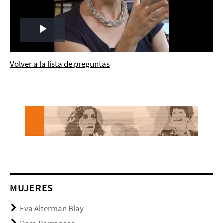
Play
Video
Volver a la lista de preguntas
MUJERES
Eva Alterman Blay
Dora Barrancos