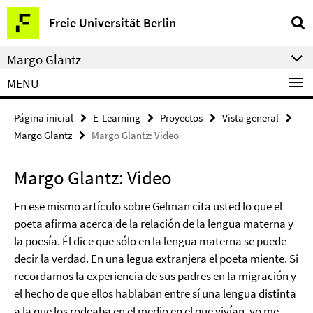
Springe
Herramientas
Freie Universität Berlin
direkt
de
zu
navegación
Margo Glantz
Inhalt
MENU
Página inicial
E-Learning
Proyectos
Vista general
Margo Glantz
Margo Glantz: Video
Margo Glantz: Video
En ese mismo artículo sobre Gelman cita usted lo que el
poeta afirma acerca de la relación de la lengua materna y
la poesía. Él dice que sólo en la lengua materna se puede
decir la verdad. En una legua extranjera el poeta miente. Si
recordamos la experiencia de sus padres en la migración y
el hecho de que ellos hablaban entre sí una lengua distinta
a la que los rodeaba en el medio en el que vivían, yo me