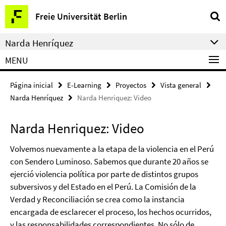
Springe
Herramientas
Freie Universität Berlin
direkt
de
zu
navegación
Narda Henríquez
Inhalt
MENU
Página inicial
E-Learning
Proyectos
Vista general
Narda Henríquez
Narda Henriquez: Video
Narda Henriquez: Video
Volvemos nuevamente a la etapa de la violencia en el Perú
con Sendero Luminoso. Sabemos que durante 20 años se
ejerció violencia política por parte de distintos grupos
subversivos y del Estado en el Perú. La Comisión de la
Verdad y Reconciliación se crea como la instancia
encargada de esclarecer el proceso, los hechos ocurridos,
y las responsabilidades correspondientes. No sólo de