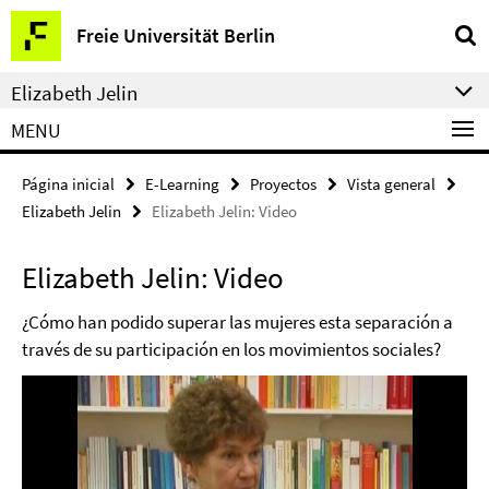
Springe
Herramientas
Freie Universität Berlin
direkt
de
zu
navegación
Elizabeth Jelin
Inhalt
MENU
Página inicial
E-Learning
Proyectos
Vista general
Elizabeth Jelin
Elizabeth Jelin: Video
Elizabeth Jelin: Video
¿Cómo han podido superar las mujeres esta separación a
través de su participación en los movimientos sociales?