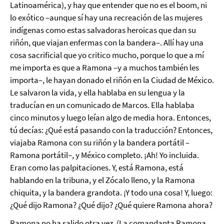
Latinoamérica), y hay que entender que no es el boom, ni
lo exótico –aunque sí hay una recreación de las mujeres
indígenas como estas salvadoras heroicas que dan su
riñón, que viajan enfermas con la bandera–. Allí hay una
cosa sacrificial que yo critico mucho, porque lo que a mí
me importa es que a Ramona –y a muchos también les
importa–, le hayan donado el riñón en la Ciudad de México.
Le salvaron la vida, y ella hablaba en su lengua y la
traducían en un comunicado de Marcos. Ella hablaba
cinco minutos y luego leían algo de media hora. Entonces,
tú decías: ¿Qué está pasando con la traducción? Entonces,
viajaba Ramona con su riñón y la bandera portátil –
Ramona portátil–, y México completo. ¡Ah! Yo incluida.
Eran como las palpitaciones. Y, está Ramona, está
hablando en la tribuna, y el Zócalo lleno, y la Ramona
chiquita, y la bandera grandota. ¡Y todo una cosa! Y, luego:
¿Qué dijo Ramona? ¿Qué dijo? ¿Qué quiere Ramona ahora?
Ramona no ha salido otra vez. (La comandanta Ramona