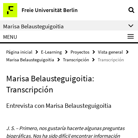
Springe
Herramientas
Freie Universität Berlin
direkt
de
zu
navegación
Marisa Belausteguigoitia
Inhalt
MENU
Página inicial
E-Learning
Proyectos
Vista general
Marisa Belausteguigoitia
Transcripción
Transcripción
Marisa Belausteguigoitia:
Transcripción
Entrevista con Marisa Belausteguigoitia
J. S. – Primero, nos gustaría hacerte algunas preguntas
biográficas. Nos ha sido difícil encontrar información