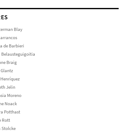
RES
terman Blay
Barrancos
ta de Barbieri
 Belausteguigoitia
nne Braig
 Glantz
 Henríquez
eth Jelin
nsia Moreno
ine Noack
a Potthast
 Rott
 Stolcke