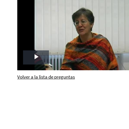
Play
Video
Volver a la lista de preguntas