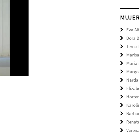
MUJE
Eva Al
Dora 
Teresi
Marisa
Maria
Margo
Narda
Elizab
Horte
Karol
Barbar
Renate
Verena