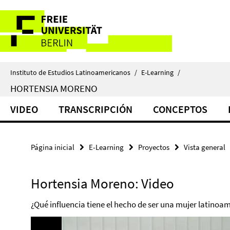
Springe
Herramientas
direkt
zu
de
Inhalt
navegación
Instituto de Estudios Latinoamericanos
/
E-Learning
/
HORTENSIA MORENO
VIDEO
TRANSCRIPCIÓN
CONCEPTOS
Página inicial
E-Learning
Proyectos
Vista general
Hortensia Moreno: Video
¿Qué influencia tiene el hecho de ser una mujer latinoa