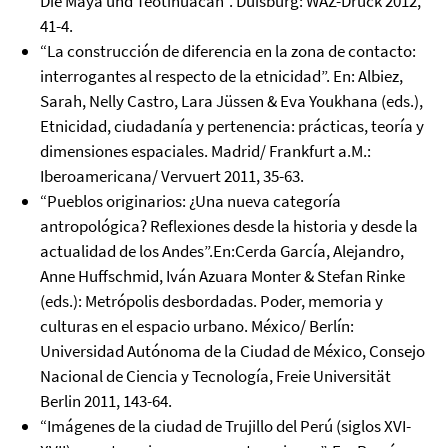
Die Maya und Teotihuacan". Duisburg: WAZ-Druck 2012,
41-4.
“La construcción de diferencia en la zona de contacto:
interrogantes al respecto de la etnicidad”. En: Albiez,
Sarah, Nelly Castro, Lara Jüssen & Eva Youkhana (eds.),
Etnicidad, ciudadanía y pertenencia: prácticas, teoría y
dimensiones espaciales. Madrid/ Frankfurt a.M.:
Iberoamericana/ Vervuert 2011, 35-63.
“Pueblos originarios: ¿Una nueva categoría
antropológica? Reflexiones desde la historia y desde la
actualidad de los Andes”.En:Cerda García, Alejandro,
Anne Huffschmid, Iván Azuara Monter & Stefan Rinke
(eds.): Metrópolis desbordadas. Poder, memoria y
culturas en el espacio urbano. México/ Berlín:
Universidad Autónoma de la Ciudad de México, Consejo
Nacional de Ciencia y Tecnología, Freie Universität
Berlin 2011, 143-64.
“Imágenes de la ciudad de Trujillo del Perú (siglos XVI-