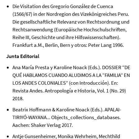
Die Visitation des Gregorio González de Cuenca
(1566/67) in der Nordregion des Vizekönigreiches Peru.
Die gesellschaftliche Relevanz von Rechtsordnung und
Rechtsanwendung (Europäische Hochschulschriften,
Reihe III, Geschichte und ihre Hilfswissenschaften).
Frankfurt a.M., Berlin, Bern y otros: Peter Lang 1996.
Junta Editorial
Ana María Presta y Karoline Noack (Eds.). DOSSIER “DE
QUÉ HABLAMOS CUANDO ALUDIMOS A LA “FAMILIA” EN
LOS ANDES COLONIALES” (con Introducción). En:
Revista Andes. Antropología e Historia, Vol. 1 (No. 29)
2018.
Beatrix Hoffmann & Karoline Noack (Eds.). APALAI-
TIRIYÓ-WAYANA... Objects_collections_databases.
Aachen: Shaker Verlag 2017.
Antje Gunsenheimer, Monika Wehrheim, Mechthild