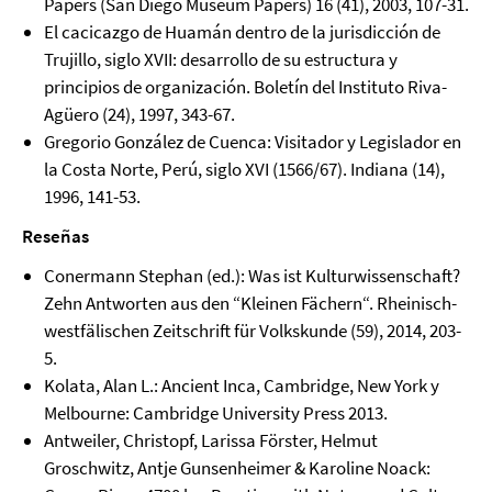
Papers (San Diego Museum Papers) 16 (41), 2003, 107-31.
El cacicazgo de Huamán dentro de la jurisdicción de
Trujillo, siglo XVII: desarrollo de su estructura y
principios de organización. Boletín del Instituto Riva-
Agüero (24), 1997, 343-67.
Gregorio González de Cuenca: Visitador y Legislador en
la Costa Norte, Perú, siglo XVI (1566/67). Indiana (14),
1996, 141-53.
Reseñas
Conermann Stephan (ed.): Was ist Kulturwissenschaft?
Zehn Antworten aus den “Kleinen Fächern“. Rheinisch-
westfälischen Zeitschrift für Volkskunde (59), 2014, 203-
5.
Kolata, Alan L.: Ancient Inca, Cambridge, New York y
Melbourne: Cambridge University Press 2013.
Antweiler, Christopf, Larissa Förster, Helmut
Groschwitz, Antje Gunsenheimer & Karoline Noack: