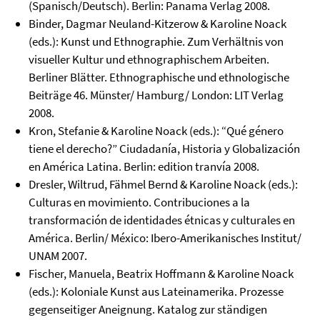
(Spanisch/Deutsch). Berlin: Panama Verlag 2008.
Binder, Dagmar Neuland-Kitzerow & Karoline Noack
(eds.): Kunst und Ethnographie. Zum Verhältnis von
visueller Kultur und ethnographischem Arbeiten.
Berliner Blätter. Ethnographische und ethnologische
Beiträge 46. Münster/ Hamburg/ London: LIT Verlag
2008.
Kron, Stefanie & Karoline Noack (eds.): “Qué género
tiene el derecho?” Ciudadanía, Historia y Globalización
en América Latina. Berlin: edition tranvía 2008.
Dresler, Wiltrud, Fähmel Bernd & Karoline Noack (eds.):
Culturas en movimiento. Contribuciones a la
transformación de identidades étnicas y culturales en
América. Berlin/ México: Ibero-Amerikanisches Institut/
UNAM 2007.
Fischer, Manuela, Beatrix Hoffmann & Karoline Noack
(eds.): Koloniale Kunst aus Lateinamerika. Prozesse
gegenseitiger Aneignung. Katalog zur ständigen