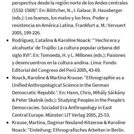
perspectiva desde la región norte de los Andes centrales
(1532-1569)”. En: Böttcher, N., I. Galaor, B. Hausberger
(eds.): Los buenos, los malos y los feos. Poder y
resistencia en América Latina. Frankfurt a. M.: Vervuert
2005, 199-226.
Rodríguez, Catalina & Karoline Noack: “‘Hechicera y
alcahueta’ de Trujillo: La cultura popular urbana del
siglo XVI”. En: Tomoeda, H. y L. Millones (eds.): Pasiones
y desencuentros en la cultura andina. Lima: Fondo
Editorial del Congreso del Perú 2005, 43-69.
Noack, Karoline & Martina Krause: “Ethnographie as a
Unified Anthropological Science in the German
Democratic Republic”. En: Hann, Chris, Mihály Sárkány
& Peter Skalnik (eds.): Studying Peoples in the People’s
Democracies. Socialist Era Anthropology in East
Central Europe. Münster: LIT Verlag 2005, 25-53.
Krause, Martina, Dagmar Neuland-Kitzerow & Karoline
Noack: “Einleitung: Ethnografisches Arbeiten in Berlin.