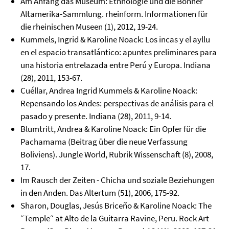
Am Anfang das Museum: Ethnologie und die Bonner
Altamerika-Sammlung. rheinform. Informationen für
die rheinischen Museen (1), 2012, 19-24.
Kummels, Ingrid & Karoline Noack: Los incas y el ayllu
en el espacio transatlántico: apuntes preliminares para
una historia entrelazada entre Perú y Europa. Indiana
(28), 2011, 153-67.
Cuéllar, Andrea Ingrid Kummels & Karoline Noack:
Repensando los Andes: perspectivas de análisis para el
pasado y presente. Indiana (28), 2011, 9-14.
Blumtritt, Andrea & Karoline Noack: Ein Opfer für die
Pachamama (Beitrag über die neue Verfassung
Boliviens). Jungle World, Rubrik Wissenschaft (8), 2008,
17.
Im Rausch der Zeiten - Chicha und soziale Beziehungen
in den Anden. Das Altertum (51), 2006, 175-92.
Sharon, Douglas, Jesús Briceño & Karoline Noack: The
“Temple“ at Alto de la Guitarra Ravine, Peru. Rock Art