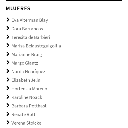
MUJERES
Eva Alterman Blay
Dora Barrancos
Teresita de Barbieri
Marisa Belausteguigoitia
Marianne Braig
Margo Glantz
Narda Henríquez
Elizabeth Jelin
Hortensia Moreno
Karoline Noack
Barbara Potthast
Renate Rott
Verena Stolcke