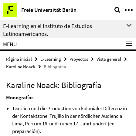
Springe
Herramientas
Freie Universität Berlin
direkt
de
zu
navegación
E-Learning en el Instituto de Estudios
Inhalt
Latinoamericanos.
MENU
Página inicial
E-Learning
Proyectos
Vista general
Karoline Noack
Bibliografía
Karaline Noack: Bibliografía
Monografías
Textilien und die Produktion von kolonialer Differenz in
der Kontaktzone: Trujillo in der nördlichen Audiencia
Lima, Peru im 16. und frühen 17. Jahrhundert (en
preparación).