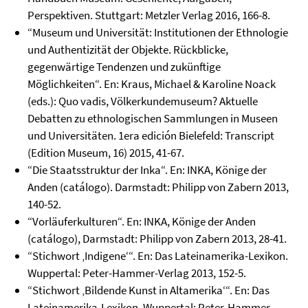
Perspektiven. Stuttgart: Metzler Verlag 2016, 166-8.
“Museum und Universität: Institutionen der Ethnologie
und Authentizität der Objekte. Rückblicke,
gegenwärtige Tendenzen und zukünftige
Möglichkeiten“. En: Kraus, Michael & Karoline Noack
(eds.): Quo vadis, Völkerkundemuseum? Aktuelle
Debatten zu ethnologischen Sammlungen in Museen
und Universitäten. 1era edición Bielefeld: Transcript
(Edition Museum, 16) 2015, 41-67.
“Die Staatsstruktur der Inka“. En: INKA, Könige der
Anden (catálogo). Darmstadt: Philipp von Zabern 2013,
140-52.
“Vorläuferkulturen“. En: INKA, Könige der Anden
(catálogo), Darmstadt: Philipp von Zabern 2013, 28-41.
“Stichwort ‚Indigene‘“. En: Das Lateinamerika-Lexikon.
Wuppertal: Peter-Hammer-Verlag 2013, 152-5.
“Stichwort ‚Bildende Kunst in Altamerika‘“. En: Das
Lateinamerika-Lexikon. Wuppertal: Peter-Hammer-