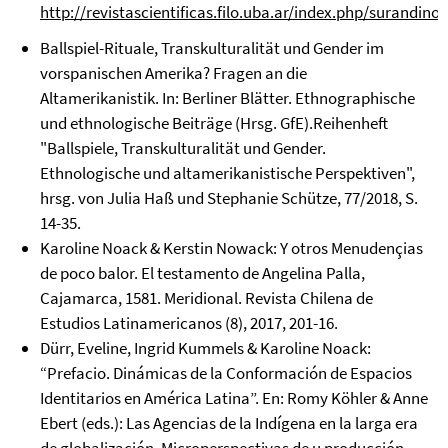
http://revistascientificas.filo.uba.ar/index.php/surandin
Ballspiel-Rituale, Transkulturalität und Gender im
vorspanischen Amerika? Fragen an die
Altamerikanistik. In: Berliner Blätter. Ethnographische
und ethnologische Beiträge (Hrsg. GfE).Reihenheft
"Ballspiele, Transkulturalität und Gender.
Ethnologische und altamerikanistische Perspektiven",
hrsg. von Julia Haß und Stephanie Schütze, 77/2018, S.
14-35.
Karoline Noack & Kerstin Nowack: Y otros Menudençias
de poco balor. El testamento de Angelina Palla,
Cajamarca, 1581. Meridional. Revista Chilena de
Estudios Latinamericanos (8), 2017, 201-16.
Dürr, Eveline, Ingrid Kummels & Karoline Noack:
“Prefacio. Dinámicas de la Conformación de Espacios
Identitarios en América Latina”. En: Romy Köhler & Anne
Ebert (eds.): Las Agencias de la Indígena en la larga era