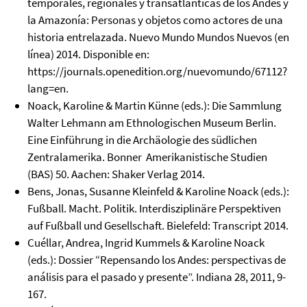
temporales, regionales y transatlánticas de los Andes y
la Amazonía: Personas y objetos como actores de una
historia entrelazada. Nuevo Mundo Mundos Nuevos (en
línea) 2014. Disponible en:
https://journals.openedition.org/nuevomundo/67112?
lang=en.
Noack, Karoline & Martin Künne (eds.): Die Sammlung
Walter Lehmann am Ethnologischen Museum Berlin.
Eine Einführung in die Archäologie des südlichen
Zentralamerika. Bonner Amerikanistische Studien
(BAS) 50. Aachen: Shaker Verlag 2014.
Bens, Jonas, Susanne Kleinfeld & Karoline Noack (eds.):
Fußball. Macht. Politik. Interdisziplinäre Perspektiven
auf Fußball und Gesellschaft. Bielefeld: Transcript 2014.
Cuéllar, Andrea, Ingrid Kummels & Karoline Noack
(eds.): Dossier “Repensando los Andes: perspectivas de
análisis para el pasado y presente”. Indiana 28, 2011, 9-
167.