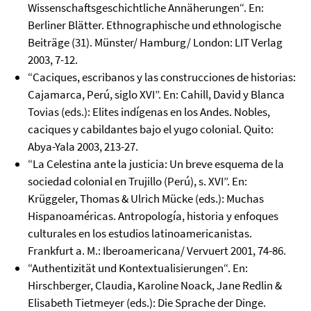
Wissenschaftsgeschichtliche Annäherungen“. En:
Berliner Blätter. Ethnographische und ethnologische
Beiträge (31). Münster/ Hamburg/ London: LIT Verlag
2003, 7-12.
“Caciques, escribanos y las construcciones de historias:
Cajamarca, Perú, siglo XVI”. En: Cahill, David y Blanca
Tovias (eds.): Elites indígenas en los Andes. Nobles,
caciques y cabildantes bajo el yugo colonial. Quito:
Abya-Yala 2003, 213-27.
“La Celestina ante la justicia: Un breve esquema de la
sociedad colonial en Trujillo (Perú), s. XVI”. En:
Krüggeler, Thomas & Ulrich Mücke (eds.): Muchas
Hispanoaméricas. Antropología, historia y enfoques
culturales en los estudios latinoamericanistas.
Frankfurt a. M.: Iberoamericana/ Vervuert 2001, 74-86.
“Authentizität und Kontextualisierungen“. En:
Hirschberger, Claudia, Karoline Noack, Jane Redlin &
Elisabeth Tietmeyer (eds.): Die Sprache der Dinge.