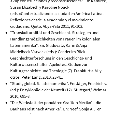
XVII): construcciones y reconstrucciones”. En: Ramírez,
Susan Elizabeth y Karoline Noack
(eds.):Contextualizando la ciudad en América Latina.
Reflexiones desde la academia y el movimiento
ciudadano. Quito: Abya-Yala 2011, 91-103.
“Transkulturalität und Geschlecht. Strategien und
Handlungsmöglichkeiten von Frauen im kolonialen
Lateinamerika“. En: Gludovatz, Karin & Anja
Middelbeck-Varwick (eds.): Gender im Blick.
Geschlechterforschung in den Geschichts- und
Kulturwissenschaften Apeliotes. Studien zur
Kulturgeschichte und Theologie (7). Frankfurt a.M. y
otros: Peter Lang, 2010, 23-41.
“Stadt, global. 6. Lateinamerika“. En: Jäger, Friedrich v.
(ed.): Enzyklopädie der Neuzeit (12). Stuttgart/ Weimar
2010, 695-8.
“Die ‚Werkstatt der populären Grafik in Mexiko‘ – die
Bauhaus reist nach Amerika“. En: Neef, Sonja A.J. en