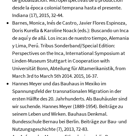
de globalización. Microperspectivas de u producción
desde la época colonial temprana hasta el presente.
Indiana (17), 2015, 32-44.
Barnes, Monica, Inés de Castro, Javier Flores Espinoza,
Doris Kurella & Karoline Noack (eds.): Buscando un Inca
de aquí y de allá. Los incas de nuestro tiempo, Alemania
y Lima, Perú. Tribus Sonderband/Special Edition:
Perspectives on the Inca, International Symposium at
Linden-Museum Stuttgart in Cooperation with
Universität Bonn, Abteilung für Altamerikanistik, from
March 3rd to March 5th 2014. 2015, 16-37.
Hannes Meyer und das Bauhaus in Mexiko im
Spannungsfeld der transnationalen Migration in der
ersten Hälfte des 20. Jahrhunderts. Als Bauhäusler sind
wir suchende. Hannes Meyer (1889-1954). Beiträge zu
seinem Leben und Wirken. Bauhaus Denkmal.
Bundesschule Bernau bei Berlin. Beiträge zur Bau- und
Nutzungsgeschichte (7), 2013, 72-83.