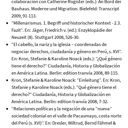
colaboración con Catherine Rogister (eds.): An Bord der
Bauhaus. Moderne und Migration. Bielefeld: Transcript
2009, 91-113.
“Millenarismus. 1. Begriff und historischer Kontext - 2.3.
Fazit“. En: Jäger, Friedrich v. (ed.): Enzyklopädie der
Neuzeit (8). Stuttgart 2008, 526-30.
“El cabello, la nariz y la iglesia – coordenadas de
negociar derechos, ciudadanía y género en Perú, s. XVI”.
En: Kron, Stefanie & Karoline Noack (eds.): “¿Qué género
tiene el derecho?” Ciudadanía, Historia y Globalización
en América Latina. Berlin: edition tranvía 2008, 89-115.
Kron, Stefanie & Karoline Noack: “Einleitung“. En: Kron,
Stefanie y Karoline Noack (eds.): “Qué género tiene el
derecho?” Ciudadanía, Historia y Globalización en
América Latina. Berlin: edition tranvía 2008, 7-32.
“Relaciones políticas y la negación de una “nueva”
sociedad colonial en el valle de Pacasmayo, costa norte
del Perú (s. XVI)”. En: Dresler, Wiltrud, Bernd Fähmel &