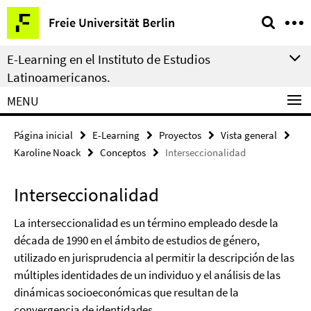
Springe
Herramientas
Freie Universität Berlin
direkt
de
zu
navegación
E-Learning en el Instituto de Estudios
Inhalt
Latinoamericanos.
MENU
Página inicial
E-Learning
Proyectos
Vista general
Karoline Noack
Conceptos
Interseccionalidad
Interseccionalidad
La interseccionalidad es un término empleado desde la
década de 1990 en el ámbito de estudios de género,
utilizado en jurisprudencia al permitir la descripción de las
múltiples identidades de un individuo y el análisis de las
dinámicas socioeconómicas que resultan de la
convergencia de identidades.