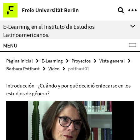
Springe
Herramientas
Freie Universität Berlin
direkt
de
zu
navegación
E-Learning en el Instituto de Estudios
Inhalt
Latinoamericanos.
MENU
Página inicial
E-Learning
Proyectos
Vista general
Barbara Potthast
Video
potthast01
Introducción - ¿Cuándo y por qué decidió enfocarse en los
estudios de género?