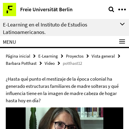
Springe
Herramientas
Freie Universität Berlin
direkt
de
zu
navegación
E-Learning en el Instituto de Estudios
Inhalt
Latinoamericanos.
MENU
Página inicial
E-Learning
Proyectos
Vista general
Barbara Potthast
Video
potthast12
¿Hasta qué punto el mestizaje de la época colonial ha
generado estructuras familiares de madre solteras y qué
influencia tiene en la imagen de madre cabeza de hogar
hasta hoy en día?