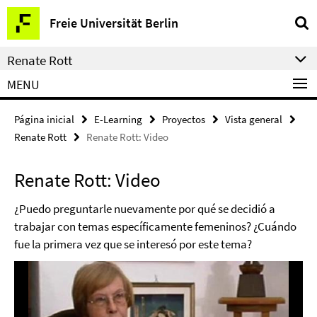
Springe
Herramientas
Freie Universität Berlin
direkt
de
zu
navegación
Renate Rott
Inhalt
MENU
Página inicial
E-Learning
Proyectos
Vista general
Renate Rott
Renate Rott: Video
Renate Rott: Video
¿Puedo preguntarle nuevamente por qué se decidió a
trabajar con temas específicamente femeninos? ¿Cuándo
fue la primera vez que se interesó por este tema?