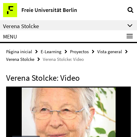
Springe
Herramientas
Freie Universität Berlin
direkt
de
zu
navegación
Verena Stolcke
Inhalt
MENU
Página inicial
E-Learning
Proyectos
Vista general
Verena Stolcke
Verena Stolcke: Video
Verena Stolcke: Video