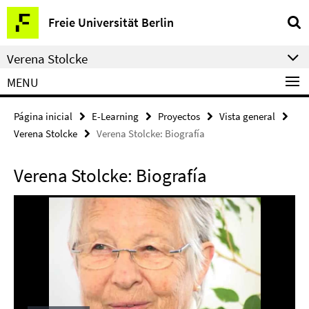
Springe
Herramientas
Freie Universität Berlin
direkt
de
zu
navegación
Verena Stolcke
Inhalt
MENU
Página inicial
E-Learning
Proyectos
Vista general
Verena Stolcke
Verena Stolcke: Biografía
Verena Stolcke: Biografía