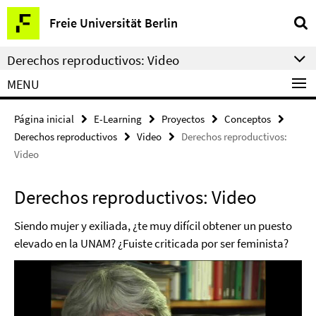
Springe
Herramientas
Freie Universität Berlin
direkt
de
zu
navegación
Derechos reproductivos: Video
Inhalt
MENU
Página inicial
E-Learning
Proyectos
Conceptos
Derechos reproductivos
Video
Derechos reproductivos:
Video
Derechos reproductivos: Video
Siendo mujer y exiliada, ¿te muy difícil obtener un puesto
elevado en la UNAM? ¿Fuiste criticada por ser feminista?