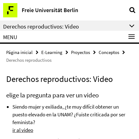
Springe
Herramientas
Freie Universität Berlin
direkt
de
zu
navegación
Derechos reproductivos: Video
Inhalt
MENU
Página inicial
E-Learning
Proyectos
Conceptos
Derechos reproductivos
Derechos reproductivos: Video
elige la pregunta para ver un video
Siendo mujer y exiliada, ¿te muy difícil obtener un
puesto elevado en la UNAM? ¿Fuiste criticada por ser
feminista?
ir al video