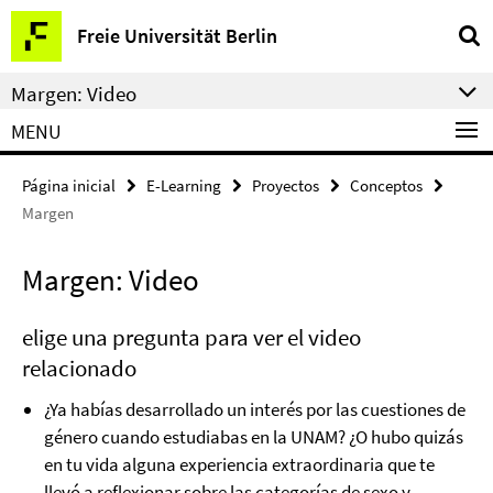
Springe
Herramientas
Freie Universität Berlin
direkt
de
zu
navegación
Margen: Video
Inhalt
MENU
Página inicial
E-Learning
Proyectos
Conceptos
Margen
Margen: Video
elige una pregunta para ver el video
relacionado
¿Ya habías desarrollado un interés por las cuestiones de
género cuando estudiabas en la UNAM? ¿O hubo quizás
en tu vida alguna experiencia extraordinaria que te
llevó a reflexionar sobre las categorías de sexo y