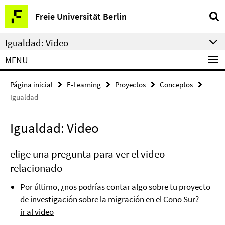
Springe
Herramientas
Freie Universität Berlin
direkt
de
zu
navegación
Igualdad: Video
Inhalt
MENU
Página inicial
E-Learning
Proyectos
Conceptos
Igualdad
Igualdad: Video
elige una pregunta para ver el video
relacionado
Por último, ¿nos podrías contar algo sobre tu proyecto
de investigación sobre la migración en el Cono Sur?
ir al video