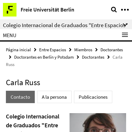
Springe
Herramientas
Freie Universität Berlin
direkt
de
zu
navegación
Colegio Internacional de Graduados "Entre Espacios"
Inhalt
MENU
Página inicial
Entre Espacios
Miembros
Doctorantes
Doctorantes en Berlín y Potsdam
Doctorantes
Carla
Russ
Carla Russ
Contacto
A la persona
Publicaciones
Colegio Internacional
de Graduados "Entre