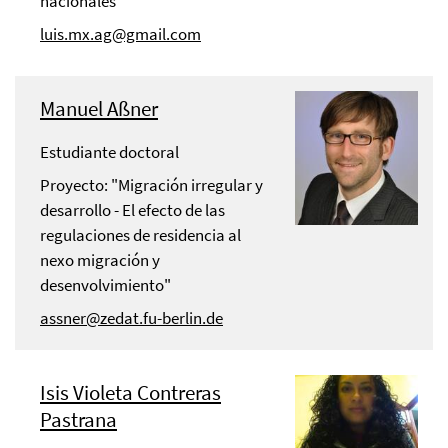
nacionales"
luis.mx.ag@gmail.com
Manuel Aßner
Estudiante doctoral
Proyecto: "Migración irregular y
desarrollo - El efecto de las
regulaciones de residencia al
nexo migración y
desenvolvimiento"
assner@zedat.fu-berlin.de
Isis Violeta Contreras
Pastrana