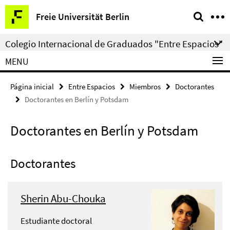
Springe
Herramientas
Freie Universität Berlin
direkt
de
zu
navegación
Colegio Internacional de Graduados "Entre Espacios"
Inhalt
MENU
Página inicial
Entre Espacios
Miembros
Doctorantes
Doctorantes en Berlín y Potsdam
Doctorantes en Berlín y Potsdam
Doctorantes
Sherin Abu-Chouka
Estudiante doctoral