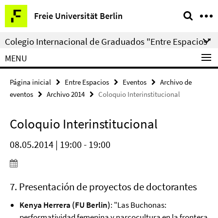
Springe
Herramientas
Freie Universität Berlin
direkt
de
zu
navegación
Colegio Internacional de Graduados "Entre Espacios"
Inhalt
MENU
Página inicial
Entre Espacios
Eventos
Archivo de
eventos
Archivo 2014
Coloquio Interinstitucional
Coloquio Interinstitucional
08.05.2014 | 19:00 - 19:00
7. Presentación de proyectos de doctorantes
Kenya Herrera (FU Berlin)
: "Las Buchonas:
performatividad femenina y narcocultura en la frontera