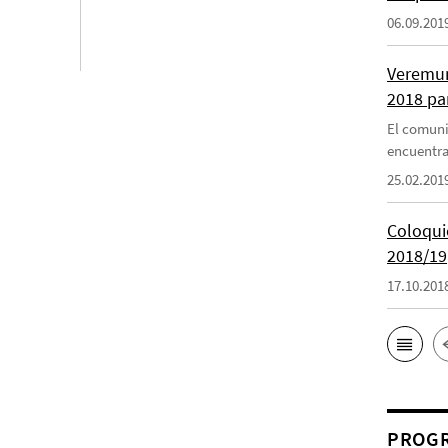
06.09.201
Veremun
2018 pa
El comuni
encuentra
25.02.201
Coloquio
2018/19
17.10.201
PROGR