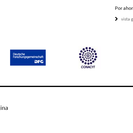
Por ahor
vista 
ina