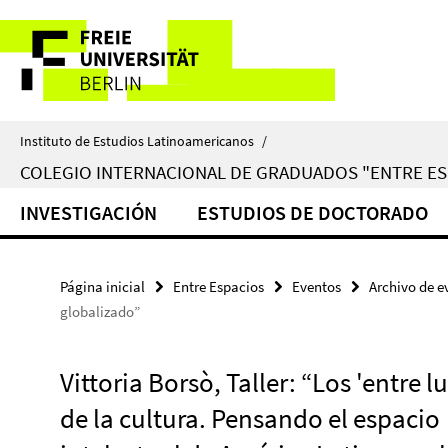
Springe
Herramientas
direkt
zu
de
Inhalt
navegación
Instituto de Estudios Latinoamericanos
/
COLEGIO INTERNACIONAL DE GRADUADOS "ENTRE ES
INVESTIGACIÓN
ESTUDIOS DE DOCTORADO
Página inicial
Entre Espacios
Eventos
Archivo de e
globalizado”
Vittoria Borsò, Taller: “Los 'entre l
de la cultura. Pensando el espacio