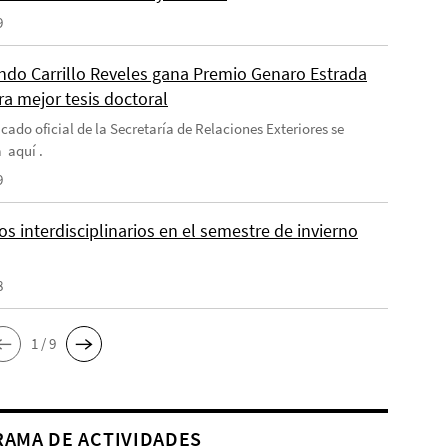
9
do Carrillo Reveles gana Premio Genaro Estrada
ra mejor tesis doctoral
cado oficial de la Secretaría de Relaciones Exteriores se
 aquí .
9
s interdisciplinarios en el semestre de invierno
8
1 / 9
AMA DE ACTIVIDADES