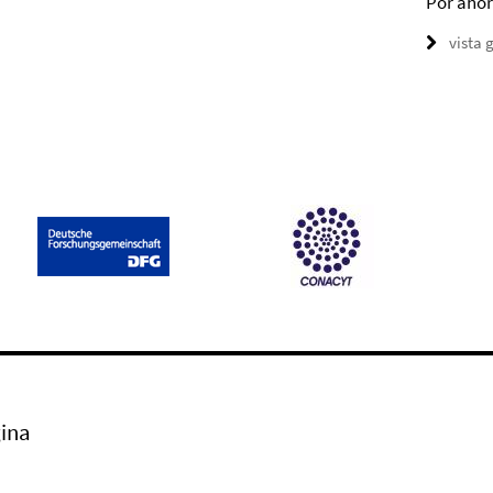
Por ahor
vista 
ina