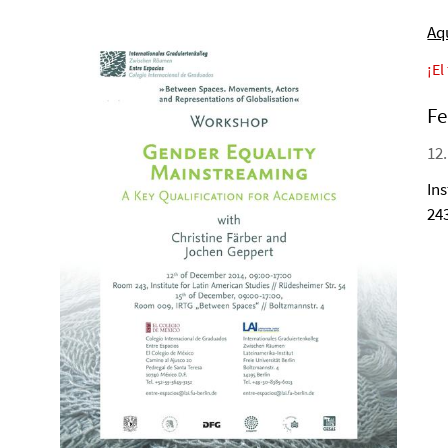
Aq
¡El
Fe
12.
In
24