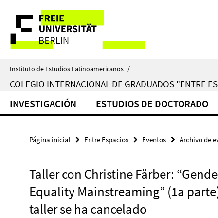
Springe
Herramientas
direkt
zu
de
Inhalt
navegación
Instituto de Estudios Latinoamericanos
/
COLEGIO INTERNACIONAL DE GRADUADOS "ENTRE ES
INVESTIGACIÓN
ESTUDIOS DE DOCTORADO
Página inicial
Entre Espacios
Eventos
Archivo de e
Taller con Christine Färber: “Gende
Equality Mainstreaming” (1a parte) 
taller se ha cancelado