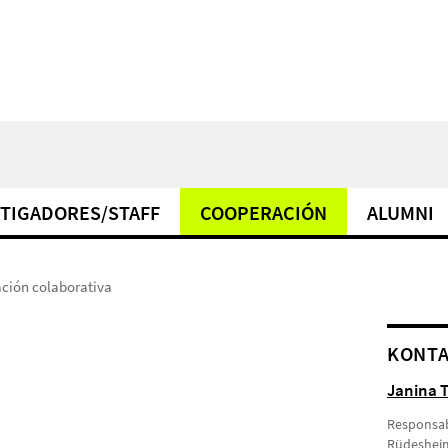
TIGADORES/STAFF
COOPERACIÓN
ALUMNI
ación colaborativa
KONT
Janina T
Responsab
Rüdesheime