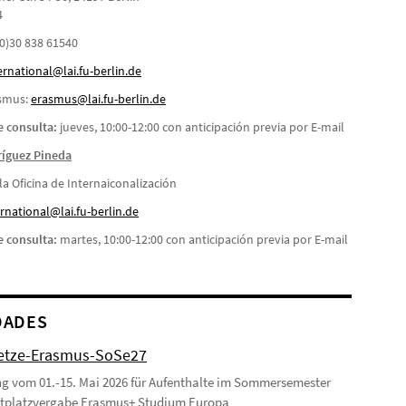
4
 (0)30 838 61540
ernational@lai.fu-berlin.de
asmus:
erasmus@lai.fu-berlin.de
 consulta:
jueves, 10:00-12:00 con anticipación previa por E-mail
ríguez Pineda
a Oficina de Internaiconalización
rnational@lai.fu-berlin.de
 consulta:
martes, 10:00-12:00 con anticipación previa por E-mail
DADES
etze-Erasmus-SoSe27
 vom 01.-15. Mai 2026 für Aufenthalte im Sommersemester
stplatzvergabe Erasmus+ Studium Europa