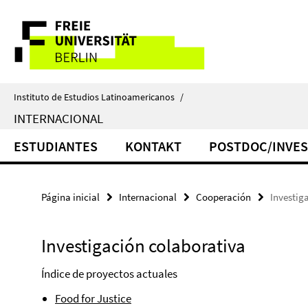
Springe
Herramientas
direkt
zu
de
Inhalt
navegación
Instituto de Estudios Latinoamericanos
/
INTERNACIONAL
ESTUDIANTES
KONTAKT
POSTDOC/INVES
Página inicial
Internacional
Cooperación
Investig
Investigación colaborativa
Índice de proyectos actuales
Food for Justice