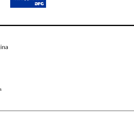
ina
s