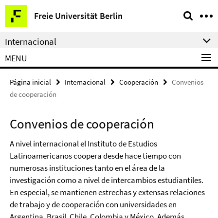
Springe
Herramientas
Freie Universität Berlin
direkt
de
zu
navegación
Internacional
Inhalt
MENU
Página inicial
Internacional
Cooperación
Convenios
de cooperación
Convenios de cooperación
A nivel internacional el Instituto de Estudios
Latinoamericanos coopera desde hace tiempo con
numerosas instituciones tanto en el área de la
investigación como a nivel de intercambios estudiantiles.
En especial, se mantienen estrechas y extensas relaciones
de trabajo y de cooperación con universidades en
Argentina, Brasil, Chile, Colombia y México. Además,