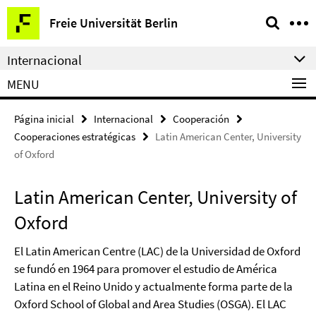
Springe
Herramientas
Freie Universität Berlin
direkt
de
zu
navegación
Internacional
Inhalt
MENU
Página inicial
Internacional
Cooperación
Cooperaciones estratégicas
Latin American Center, University
of Oxford
Latin American Center, University of
Oxford
El Latin American Centre (LAC) de la Universidad de Oxford
se fundó en 1964 para promover el estudio de América
Latina en el Reino Unido y actualmente forma parte de la
Oxford School of Global and Area Studies (OSGA). El LAC