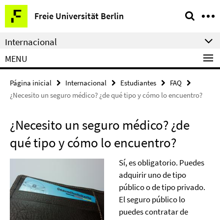
Springe
Herramientas
Freie Universität Berlin
direkt
de
zu
navegación
Internacional
Inhalt
MENU
Página inicial
Internacional
Estudiantes
FAQ
¿Necesito un seguro médico? ¿de qué tipo y cómo lo encuentro?
¿Necesito un seguro médico? ¿de
qué tipo y cómo lo encuentro?
Sí, es obligatorio. Puedes
adquirir uno de tipo
público o de tipo privado.
El seguro público lo
puedes contratar de